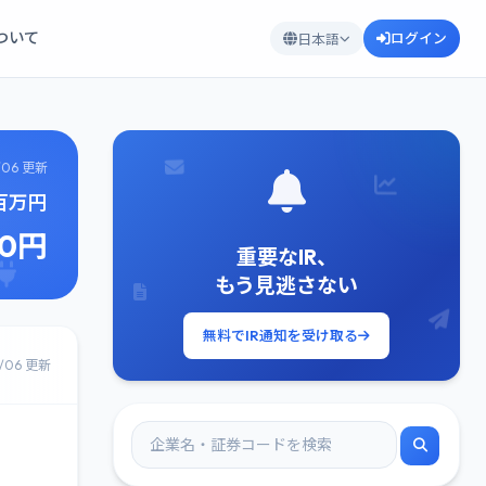
について
ログイン
日本語
/06 更新
0百万円
50円
重要なIR、
もう見逃さない
無料でIR通知を受け取る
8/06 更新