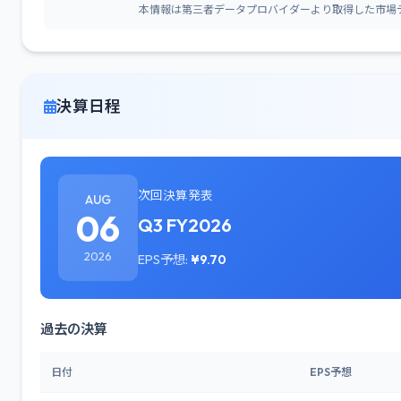
本情報は第三者データプロバイダーより取得した市場
決算日程
次回決算発表
AUG
06
Q3 FY2026
2026
EPS予想:
¥9.70
過去の決算
日付
EPS予想