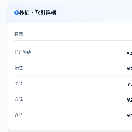
株価・取引詳細
株価
前日終値
¥2
始値
¥
高値
¥
安値
¥
終値
¥