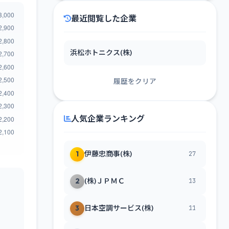
最近閲覧した企業
浜松ホトニクス(株)
履歴をクリア
人気企業ランキング
1
伊藤忠商事(株)
27
2
(株)ＪＰＭＣ
13
3
日本空調サービス(株)
11