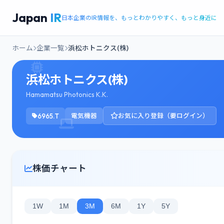
Japan
IR
日本企業のIR情報を、もっとわかりやすく、もっと身近に
ホーム
企業一覧
浜松ホトニクス(株)
浜松ホトニクス(株)
Hamamatsu Photonics K.K.
6965.T
電気機器
お気に入り登録（要ログイン）
株価チャート
1W
1M
3M
6M
1Y
5Y