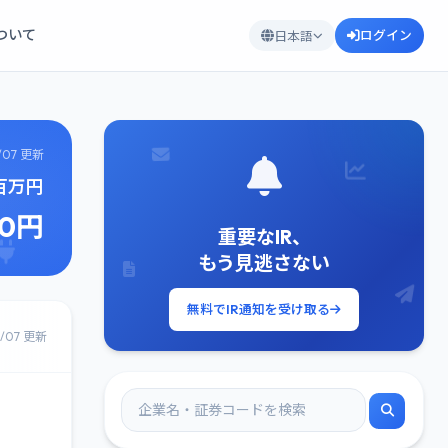
について
ログイン
日本語
/07 更新
9百万円
70円
重要なIR、
もう見逃さない
無料でIR通知を受け取る
8/07 更新