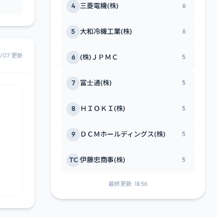
4
三菱電機(株)
6
5
大和冷機工業(株)
6
8/07 更新
6
(株)ＪＰＭＣ
5
7
富士通(株)
5
8
ＨＩＯＫＩ(株)
5
9
ＤＣＭホールディングス(株)
5
TC
伊藤忠商事(株)
5
最終更新: 18:56