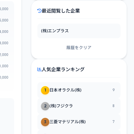
最近閲覧した企業
(株)エンプラス
履歴をクリア
人気企業ランキング
1
日本オラクル(株)
9
2
(株)フジクラ
8
3
三菱マテリアル(株)
7