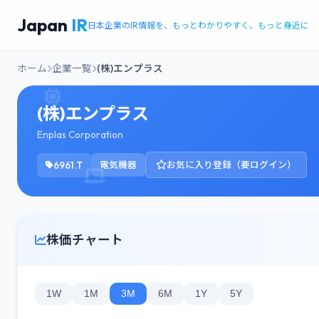
Japan
IR
日本企業のIR情報を、もっとわかりやすく、もっと身近に
ホーム
企業一覧
(株)エンプラス
(株)エンプラス
Enplas Corporation
6961.T
電気機器
お気に入り登録（要ログイン）
株価チャート
1W
1M
3M
6M
1Y
5Y