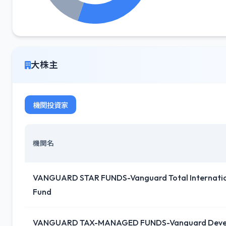
大株主
機関投資家
機関名
VANGUARD STAR FUNDS-Vanguard Total Internation
Fund
VANGUARD TAX-MANAGED FUNDS-Vanguard Devel