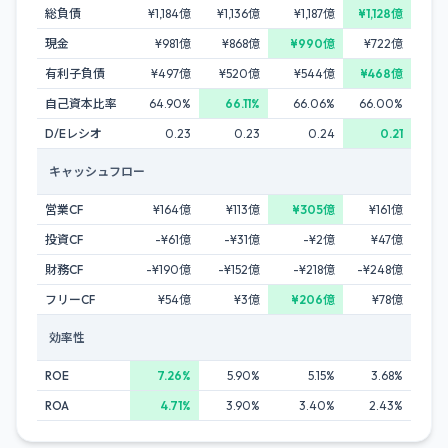
総負債
¥1,184億
¥1,136億
¥1,187億
¥1,128億
現金
¥981億
¥868億
¥990億
¥722億
有利子負債
¥497億
¥520億
¥544億
¥468億
自己資本比率
64.90%
66.11%
66.06%
66.00%
D/Eレシオ
0.23
0.23
0.24
0.21
キャッシュフロー
営業CF
¥164億
¥113億
¥305億
¥161億
投資CF
-¥61億
-¥31億
-¥2億
¥47億
財務CF
-¥190億
-¥152億
-¥218億
-¥248億
フリーCF
¥54億
¥3億
¥206億
¥78億
効率性
ROE
7.26%
5.90%
5.15%
3.68%
ROA
4.71%
3.90%
3.40%
2.43%