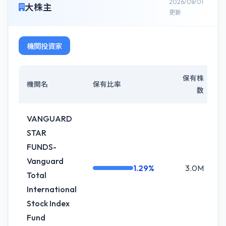
2026/08/01
大株主
更新
機関投資家
保有株
機関名
保有比率
数
VANGUARD
STAR
FUNDS-
Vanguard
1.29%
3.0M
+
Total
International
Stock Index
Fund