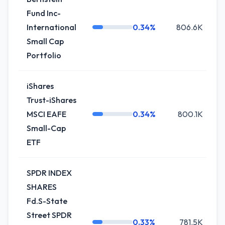
Fund Inc-
International
0.34%
806.6K
-
Small Cap
Portfolio
iShares
Trust-iShares
MSCI EAFE
0.34%
800.1K
Small-Cap
ETF
SPDR INDEX
SHARES
Fd.S-State
Street SPDR
0.33%
781.5K