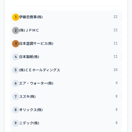
22
1
伊藤忠商事(株)
12
2
(株)ＪＰＭＣ
11
3
日本空調サービス(株)
11
4
日本製紙(株)
10
5
(株)ＣＥホールディングス
9
6
エア・ウォーター(株)
8
7
スズキ(株)
8
8
オリックス(株)
8
9
ニデック(株)