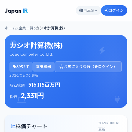
Japan
IR
ログイン
日本語
ホーム
企業一覧
カシオ計算機(株)
カシオ計算機(株)
Casio Computer Co.,Ltd.
6952.T
電気機器
お気に入り登録（要ログイン）
2026/08/06 更新
516,115百万円
時価総額:
2,331円
株価:
2026/08/06
株価チャート
更新