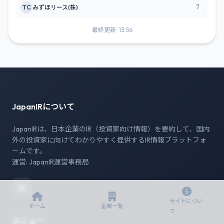
7
TC
みずほリース(株)
最終更新: 13:56
JapanIRについて
JapanIRは、日本企業のIR（投資家向け情報）を要約して、国内
外の投資家に向けてわかりやすく提供するIR情報プラットフォ
ームです。
運営: JapanIR運営事務局
サイトについ
ホーム
企業一覧
て
メニュー