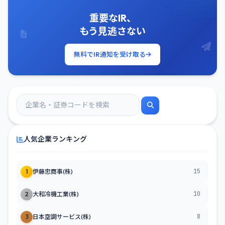
重要なIR、
もう見逃さない
無料でIR通知を受け取る
人気企業ランキング
15
1
伊藤忠商事(株)
10
2
大和冷機工業(株)
8
3
日本空調サービス(株)