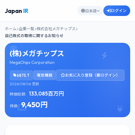
Japan
IR
ログイン
日本語
ホーム
企業一覧
株式会社メガチップス
自己株式の取得に関するお知らせ
(株)メガチップス
MegaChips Corporation
6875.T
電気機器
お気に入り登録（要ログイン）
2026/08/06 更新
133,085百万円
時価総額:
9,450円
株価: