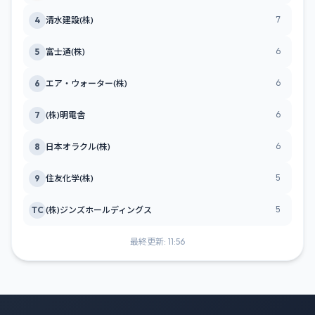
7
4
清水建設(株)
6
5
富士通(株)
6
6
エア・ウォーター(株)
6
7
(株)明電舎
6
8
日本オラクル(株)
5
9
住友化学(株)
5
TC
(株)ジンズホールディングス
最終更新: 11:56