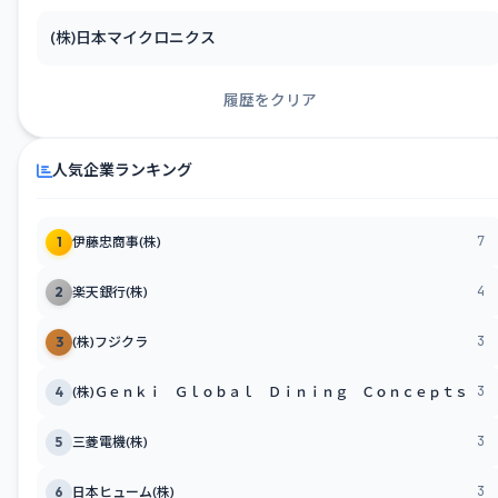
(株)日本マイクロニクス
履歴をクリア
人気企業ランキング
7
1
伊藤忠商事(株)
4
2
楽天銀行(株)
3
3
(株)フジクラ
3
4
(株)Ｇｅｎｋｉ Ｇｌｏｂａｌ Ｄｉｎｉｎｇ Ｃｏｎｃｅｐｔｓ
3
5
三菱電機(株)
3
6
日本ヒューム(株)