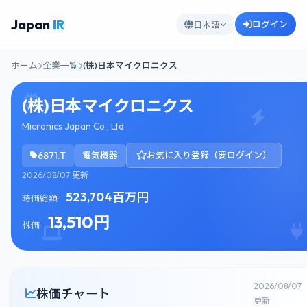
Japan
IR
ログイン
日本語
ホーム
企業一覧
(株)日本マイクロニクス
(株)日本マイクロニクス
Micronics Japan Co., Ltd.
6871.T
電気機器
お気に入り登録（要ログイン）
2026/08/07 更新
523,704百万円
時価総額:
13,510円
株価:
2026/08/07
株価チャート
更新