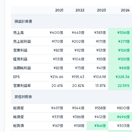
2021
2022
2023
2024
損益計算書
売上高
¥400億
¥443億
¥383億
¥556億
売上総利益
¥170億
¥202億
¥171億
¥271億
営業利益
¥82億
¥92億
¥53億
¥126億
経常利益
¥113億
¥104億
¥55億
¥120億
当期純利益
¥82億
¥75億
¥41億
¥88億
EPS
¥214.66
¥195.43
¥106.98
¥228.36
営業利益率
20.61%
20.82%
13.87%
22.59%
貸借対照表
総資産
¥497億
¥544億
¥558億
¥800億
純資産
¥331億
¥386億
¥412億
¥496億
総負債
¥167億
¥158億
¥146億
¥303億