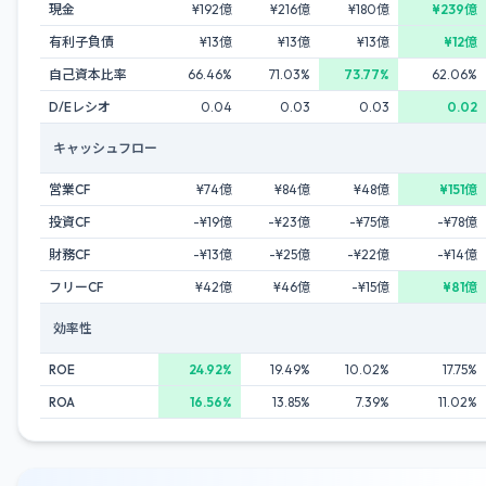
現金
¥192億
¥216億
¥180億
¥239億
有利子負債
¥13億
¥13億
¥13億
¥12億
自己資本比率
66.46%
71.03%
73.77%
62.06%
D/Eレシオ
0.04
0.03
0.03
0.02
キャッシュフロー
営業CF
¥74億
¥84億
¥48億
¥151億
投資CF
-¥19億
-¥23億
-¥75億
-¥78億
財務CF
-¥13億
-¥25億
-¥22億
-¥14億
フリーCF
¥42億
¥46億
-¥15億
¥81億
効率性
ROE
24.92%
19.49%
10.02%
17.75%
ROA
16.56%
13.85%
7.39%
11.02%