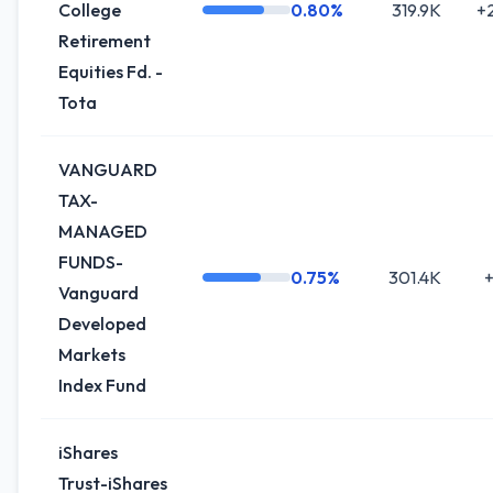
College
0.80%
319.9K
+
Retirement
Equities Fd. -
Tota
VANGUARD
TAX-
MANAGED
FUNDS-
0.75%
301.4K
+
Vanguard
Developed
Markets
Index Fund
iShares
Trust-iShares