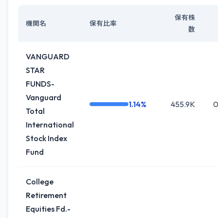
保有株
機関名
保有比率
数
VANGUARD
STAR
FUNDS-
Vanguard
1.14%
455.9K
0
Total
International
Stock Index
Fund
College
Retirement
Equities Fd.-