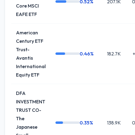
0.52%
207.1K
0
Core MSCI
EAFE ETF
American
Century ETF
Trust-
0.46%
182.7K
+
Avantis
International
Equity ETF
DFA
INVESTMENT
TRUST CO-
The
0.35%
138.9K
0
Japanese