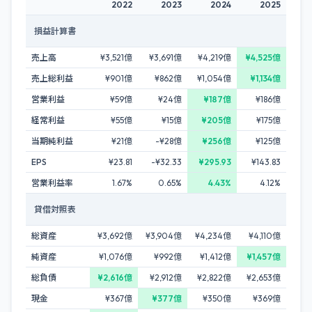
2022
2023
2024
2025
損益計算書
売上高
¥3,521億
¥3,691億
¥4,219億
¥4,525億
売上総利益
¥901億
¥862億
¥1,054億
¥1,134億
営業利益
¥59億
¥24億
¥187億
¥186億
経常利益
¥55億
¥15億
¥205億
¥175億
当期純利益
¥21億
-¥28億
¥256億
¥125億
EPS
¥23.81
-¥32.33
¥295.93
¥143.83
営業利益率
1.67%
0.65%
4.43%
4.12%
貸借対照表
総資産
¥3,692億
¥3,904億
¥4,234億
¥4,110億
純資産
¥1,076億
¥992億
¥1,412億
¥1,457億
総負債
¥2,616億
¥2,912億
¥2,822億
¥2,653億
現金
¥367億
¥377億
¥350億
¥369億