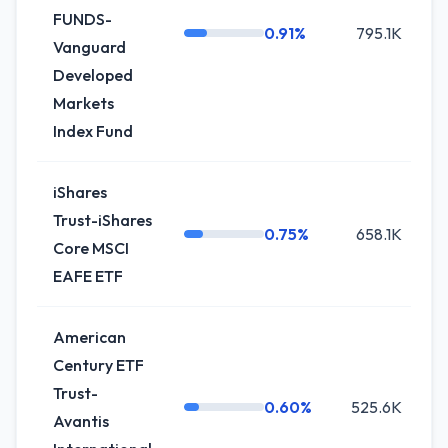
FUNDS-
0.91%
795.1K
Vanguard
Developed
Markets
Index Fund
iShares
Trust-iShares
0.75%
658.1K
Core MSCI
EAFE ETF
American
Century ETF
Trust-
0.60%
525.6K
+
Avantis