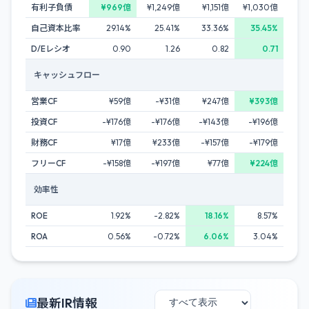
有利子負債
¥969億
¥1,249億
¥1,151億
¥1,030億
自己資本比率
29.14%
25.41%
33.36%
35.45%
D/Eレシオ
0.90
1.26
0.82
0.71
キャッシュフロー
営業CF
¥59億
-¥31億
¥247億
¥393億
投資CF
-¥176億
-¥176億
-¥143億
-¥196億
財務CF
¥17億
¥233億
-¥157億
-¥179億
フリーCF
-¥158億
-¥197億
¥77億
¥224億
効率性
ROE
1.92%
-2.82%
18.16%
8.57%
ROA
0.56%
-0.72%
6.06%
3.04%
最新IR情報