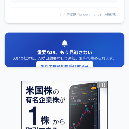
データ提供: Yahoo Finance（AI要約）
重要なIR、もう見逃さない
3,840社対応。AIが自動要約して通知。無料で始められます。
無料でIR通知を受け取る