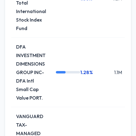
Total
International
Stock Index
Fund
DFA
INVESTMENT
DIMENSIONS
GROUP INC-
1.28%
1.1M
DFA Intl
Small Cap
Value PORT.
VANGUARD
TAX-
MANAGED