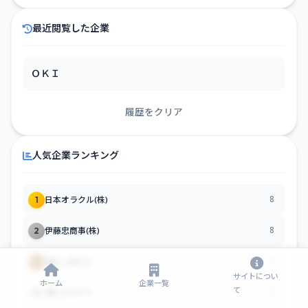
最近閲覧した企業
ＯＫＩ
履歴をクリア
人気企業ランキング
8
1
日本オラクル(株)
8
2
伊藤忠商事(株)
7
3
(株)しまむら
サイトについ
ホーム
企業一覧
て
7
4
(株)フジクラ