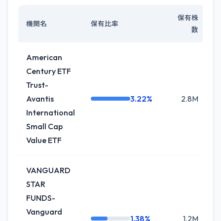
保有株
機関名
保有比率
数
American
Century ETF
Trust-
Avantis
3.22%
2.8M
International
Small Cap
Value ETF
VANGUARD
STAR
FUNDS-
Vanguard
1.38%
1.2M
+