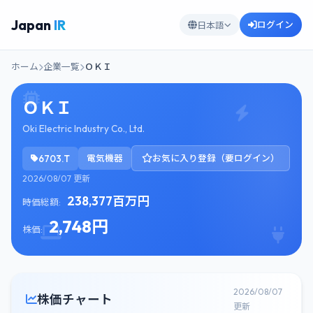
Japan
IR
ログイン
日本語
ホーム
企業一覧
ＯＫＩ
ＯＫＩ
Oki Electric Industry Co., Ltd.
6703.T
電気機器
お気に入り登録（要ログイン）
2026/08/07 更新
238,377百万円
時価総額:
2,748円
株価:
2026/08/07
株価チャート
更新