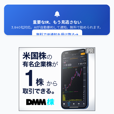
重要なIR、もう見逃さない
3,840社対応。AIが自動要約して通知。無料で始められます。
無料でIR通知を受け取る