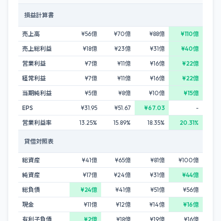
損益計算書
売上高
¥56億
¥70億
¥88億
¥110億
売上総利益
¥18億
¥23億
¥31億
¥40億
営業利益
¥7億
¥11億
¥16億
¥22億
経常利益
¥7億
¥11億
¥16億
¥22億
当期純利益
¥5億
¥8億
¥10億
¥15億
EPS
¥31.95
¥51.67
¥67.03
-
営業利益率
13.25%
15.89%
18.35%
20.31%
貸借対照表
総資産
¥41億
¥65億
¥81億
¥100億
純資産
¥17億
¥24億
¥31億
¥44億
総負債
¥24億
¥41億
¥51億
¥56億
現金
¥11億
¥12億
¥14億
¥16億
有利子負債
¥2億
¥18億
¥19億
¥16億