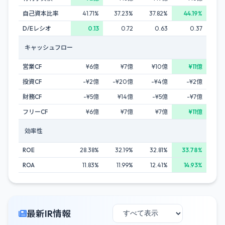
自己資本比率
41.71%
37.23%
37.82%
44.19%
D/Eレシオ
0.13
0.72
0.63
0.37
キャッシュフロー
営業CF
¥6億
¥7億
¥10億
¥11億
投資CF
-¥2億
-¥20億
-¥4億
-¥2億
財務CF
-¥5億
¥14億
-¥5億
-¥7億
フリーCF
¥6億
¥7億
¥7億
¥11億
効率性
ROE
28.38%
32.19%
32.81%
33.78%
ROA
11.83%
11.99%
12.41%
14.93%
最新IR情報