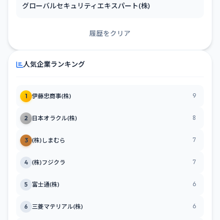
グローバルセキュリティエキスパート(株)
履歴をクリア
人気企業ランキング
9
1
伊藤忠商事(株)
8
2
日本オラクル(株)
7
3
(株)しまむら
7
4
(株)フジクラ
6
5
富士通(株)
6
6
三菱マテリアル(株)