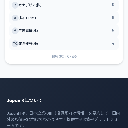
5
7
カナデビア(株)
5
8
(株)ＪＰＭＣ
5
9
三菱電機(株)
4
TC
東急建設(株)
最終更新: 04:56
JapanIRについて
JapanIRは、日本企業のIR（投資家向け情報）を要約して、国内
外の投資家に向けてわかりやすく提供するIR情報プラットフォ
ームです。