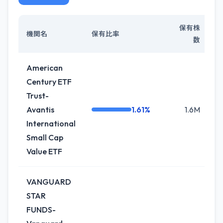
保有株
機関名
保有比率
数
American
Century ETF
Trust-
Avantis
1.61%
1.6M
-
International
Small Cap
Value ETF
VANGUARD
STAR
FUNDS-