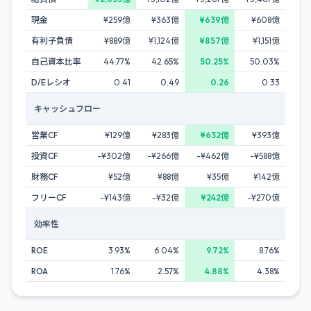
現金
¥259億
¥363億
¥639億
¥608億
有利子負債
¥889億
¥1,124億
¥857億
¥1,151億
自己資本比率
44.77%
42.65%
50.25%
50.03%
D/Eレシオ
0.41
0.49
0.26
0.33
キャッシュフロー
営業CF
¥129億
¥283億
¥632億
¥393億
投資CF
-¥302億
-¥266億
-¥462億
-¥588億
財務CF
¥52億
¥88億
¥35億
¥142億
フリーCF
-¥143億
-¥32億
¥242億
-¥270億
効率性
ROE
3.93%
6.04%
9.72%
8.76%
ROA
1.76%
2.57%
4.88%
4.38%