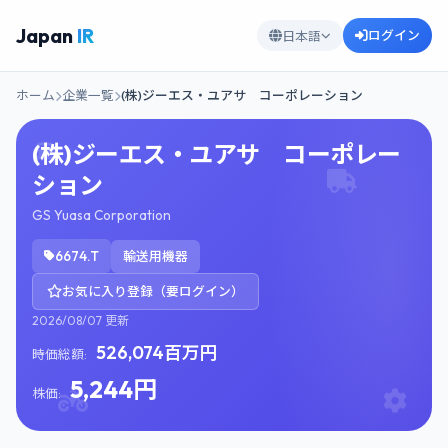
Japan
IR
ログイン
日本語
ホーム
企業一覧
(株)ジーエス・ユアサ コーポレーション
(株)ジーエス・ユアサ コーポレー
ション
GS Yuasa Corporation
6674.T
輸送用機器
お気に入り登録（要ログイン）
2026/08/07 更新
526,074百万円
時価総額:
5,244円
株価: