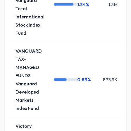
Vanguard
1.34%
1.3M
+
Total
International
Stock Index
Fund
VANGUARD
TAX-
MANAGED
FUNDS-
0.89%
893.9K
+
Vanguard
Developed
Markets
Index Fund
Victory