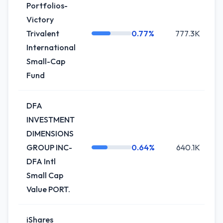
Portfolios-
Victory
Trivalent
0.77%
777.3K
-
International
Small-Cap
Fund
DFA
INVESTMENT
DIMENSIONS
GROUP INC-
0.64%
640.1K
DFA Intl
Small Cap
Value PORT.
iShares