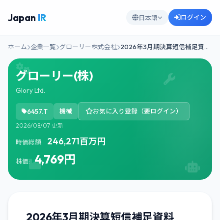
Japan
IR
ログイン
日本語
ホーム
企業一覧
グローリー株式会社
2026年3月期決算短信補足資…
グローリー(株)
Glory Ltd.
6457.T
機械
お気に入り登録（要ログイン）
2026/08/07 更新
246,271百万円
時価総額:
4,769円
株価:
2026年3月期決算短信補足資料｜