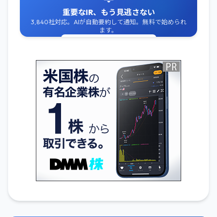
重要なIR、もう見逃さない
3,840社対応。AIが自動要約して通知。無料で始められ
ます。
無料でIR通知を受け取る