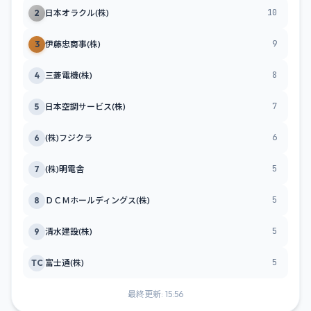
10
2
日本オラクル(株)
9
3
伊藤忠商事(株)
8
4
三菱電機(株)
7
5
日本空調サービス(株)
6
6
(株)フジクラ
5
7
(株)明電舎
5
8
ＤＣＭホールディングス(株)
5
9
清水建設(株)
5
TC
富士通(株)
最終更新: 15:56