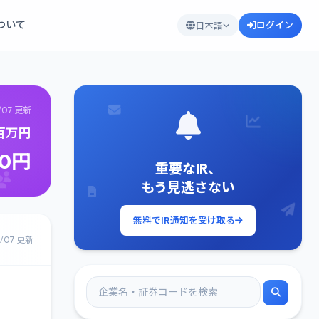
について
ログイン
日本語
/07 更新
5百万円
30円
重要なIR、
もう見逃さない
無料でIR通知を受け取る
8/07 更新