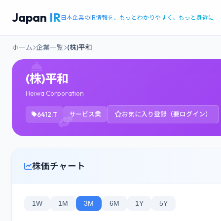
Japan
IR
日本企業のIR情報を、もっとわかりやすく、もっと身近に
ホーム
企業一覧
(株)平和
(株)平和
Heiwa Corporation
6412.T
サービス業
お気に入り登録（要ログイン）
株価チャート
1W
1M
3M
6M
1Y
5Y