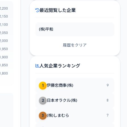
最近閲覧した企業
(株)平和
履歴をクリア
人気企業ランキング
1
伊藤忠商事(株)
9
2
日本オラクル(株)
8
3
(株)しまむら
7