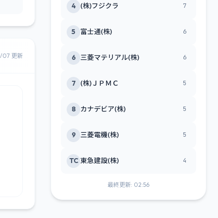
4
(株)フジクラ
7
5
富士通(株)
6
8/07 更新
6
三菱マテリアル(株)
6
7
(株)ＪＰＭＣ
5
8
カナデビア(株)
5
9
三菱電機(株)
5
TC
東急建設(株)
4
最終更新: 02:56