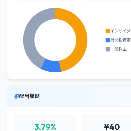
インサイダ
機関投資家
一般株主
配当履歴
3.79%
¥40