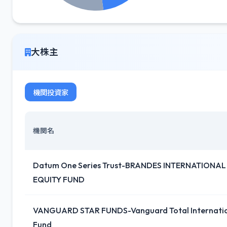
大株主
機関投資家
機関名
Datum One Series Trust-BRANDES INTERNATIONA
EQUITY FUND
VANGUARD STAR FUNDS-Vanguard Total Internation
Fund