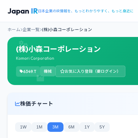
Japan
IR
日本企業のIR情報を、もっとわかりやすく、もっと身近に
ホーム
企業一覧
(株)小森コーポレーション
(株)小森コーポレーション
Komori Corporation
6349.T
機械
お気に入り登録（要ログイン）
株価チャート
1W
1M
3M
6M
1Y
5Y