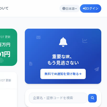
について
ログイン
日本語
/07 更新
2百万円
01円
重要なIR、
もう見逃さない
無料でIR通知を受け取る
8/07 更新