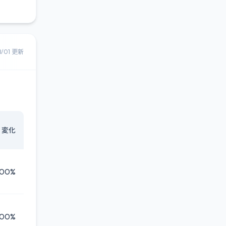
8/01 更新
変化
.00%
.00%