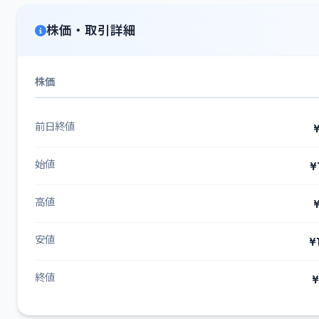
株価・取引詳細
株価
前日終値
¥
始値
¥
高値
¥
安値
¥
終値
¥