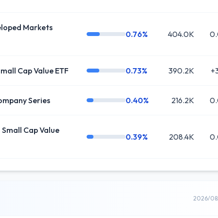
oped Markets
0.76%
404.0K
0
Small Cap Value ETF
0.73%
390.2K
+
ompany Series
0.40%
216.2K
0
Small Cap Value
0.39%
208.4K
0
2026/0