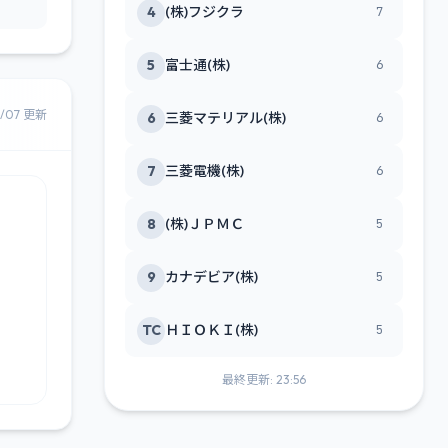
4
(株)フジクラ
7
5
富士通(株)
6
8/07 更新
6
三菱マテリアル(株)
6
7
三菱電機(株)
6
8
(株)ＪＰＭＣ
5
9
カナデビア(株)
5
TC
ＨＩＯＫＩ(株)
5
最終更新: 23:56