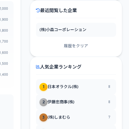
最近閲覧した企業
(株)小森コーポレーション
履歴をクリア
人気企業ランキング
1
日本オラクル(株)
8
2
伊藤忠商事(株)
8
3
(株)しまむら
7