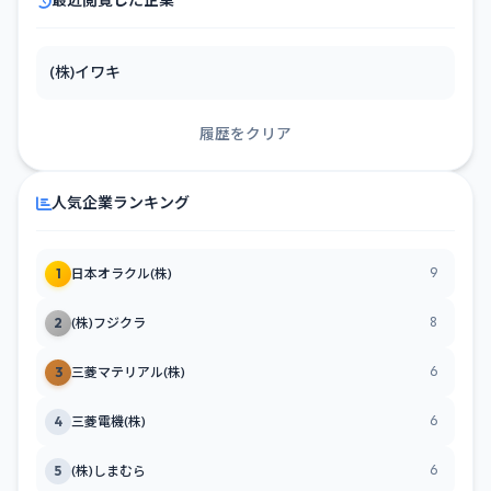
最近閲覧した企業
(株)イワキ
履歴をクリア
人気企業ランキング
9
1
日本オラクル(株)
8
2
(株)フジクラ
6
3
三菱マテリアル(株)
6
4
三菱電機(株)
6
5
(株)しまむら