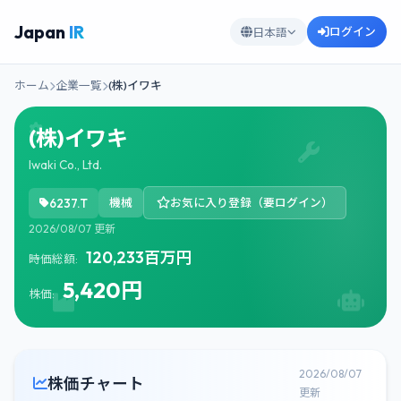
Japan
IR
ログイン
日本語
ホーム
企業一覧
(株)イワキ
(株)イワキ
Iwaki Co., Ltd.
6237.T
機械
お気に入り登録（要ログイン）
2026/08/07 更新
120,233百万円
時価総額:
5,420円
株価:
2026/08/07
株価チャート
更新