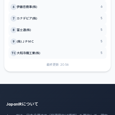
6
6
伊藤忠商事(株)
5
7
カナデビア(株)
5
8
富士通(株)
5
9
(株)ＪＰＭＣ
5
TC
大和冷機工業(株)
最終更新: 20:56
JapanIRについて