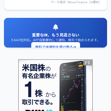
データ提供: Yahoo Finance（AI要約）
重要なIR、もう見逃さない
3,840社対応。AIが自動要約して通知。無料で始められます。
無料でIR通知を受け取る