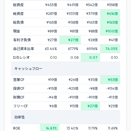
総資産
¥453億
¥491億
¥542億
¥558億
純資産
¥287億
¥333億
¥379億
¥414億
総負債
¥165億
¥158億
¥163億
¥145億
現金
¥89億
¥81億
¥88億
¥100億
有利子負債
¥27億
¥27億
¥28億
¥41億
自己資本比率
63.44%
67.79%
69.96%
74.05%
D/Eレシオ
0.10
0.08
0.07
0.10
キャッシュフロー
営業CF
¥19億
¥26億
¥35億
¥53億
投資CF
-¥15億
-¥25億
-¥8億
-¥34億
財務CF
-¥4億
-¥19億
-¥19億
-¥13億
フリーCF
¥6億
¥15億
¥27億
¥25億
効率性
ROE
14.83%
13.40%
11.79%
11.69%