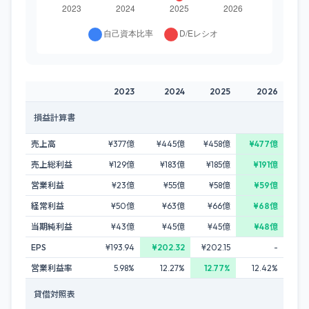
2023
2024
2025
2026
損益計算書
売上高
¥377億
¥445億
¥458億
¥477億
売上総利益
¥129億
¥183億
¥185億
¥191億
営業利益
¥23億
¥55億
¥58億
¥59億
経常利益
¥50億
¥63億
¥66億
¥68億
当期純利益
¥43億
¥45億
¥45億
¥48億
EPS
¥193.94
¥202.32
¥202.15
-
営業利益率
5.98%
12.27%
12.77%
12.42%
貸借対照表