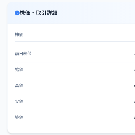
株価・取引詳細
株価
前日終値
始値
高値
安値
終値