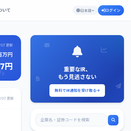
について
ログイン
日本語
/07 更新
9百万円
67円
重要なIR、
もう見逃さない
無料でIR通知を受け取る
8/07 更新