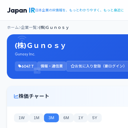
Japan
IR
日本企業のIR情報を、もっとわかりやすく、もっと身近に
ホーム
企業一覧
(株)Ｇｕｎｏｓｙ
(株)Ｇｕｎｏｓｙ
Gunosy Inc.
6047.T
情報・通信業
お気に入り登録（要ログイン）
株価チャート
1W
1M
3M
6M
1Y
5Y