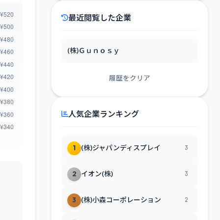
最近閲覧した企業
(株)Ｇｕｎｏｓｙ
履歴をクリア
人気企業ランキング
1
(株)ジャパンディスプレイ
3
2
イオン(株)
3
3
(株)小森コーポレーション
2