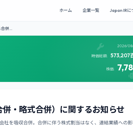
ホーム
企業一覧
Japan IR
合併…
2026/08
573,20
時価総額:
7,7
株価:
合併・略式合併）に関するお知らせ
株式会社を吸収合併。合併に伴う株式割当はなく、連結業績への影