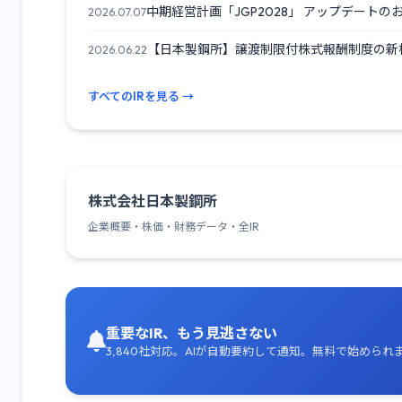
中期経営計画「JGP2028」 アップデートの
2026.07.07
【日本製鋼所】譲渡制限付株式報酬制度の新株発
2026.06.22
すべてのIRを見る →
株式会社日本製鋼所
企業概要・株価・財務データ・全IR
重要なIR、もう見逃さない
3,840社対応。AIが自動要約して通知。無料で始められ