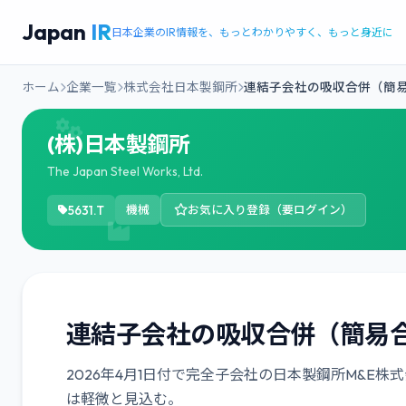
Japan
IR
日本企業のIR情報を、もっとわかりやすく、もっと身近に
ホーム
企業一覧
株式会社日本製鋼所
連結子会社の吸収合併（簡易
(株)日本製鋼所
The Japan Steel Works, Ltd.
5631.T
機械
お気に入り登録（要ログイン）
連結子会社の吸収合併（簡易
2026年4月1日付で完全子会社の日本製鋼所M&E
は軽微と見込む。