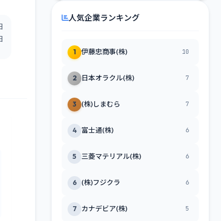
人気企業ランキング
日
日
1
伊藤忠商事(株)
10
2
日本オラクル(株)
7
3
(株)しまむら
7
4
富士通(株)
6
5
三菱マテリアル(株)
6
6
(株)フジクラ
6
7
カナデビア(株)
5