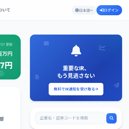
について
ログイン
日本語
/07 更新
7百万円
87円
重要なIR、
もう見逃さない
無料でIR通知を受け取る
響