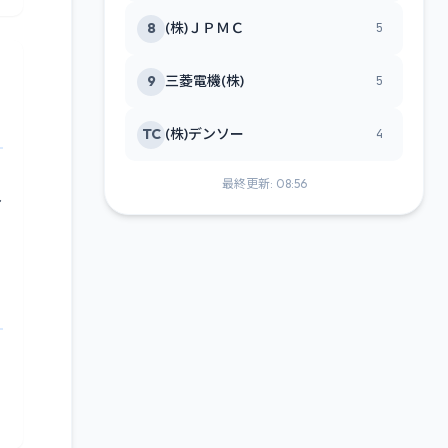
8
(株)ＪＰＭＣ
5
9
三菱電機(株)
5
TC
(株)デンソー
4
最終更新: 08:56
し