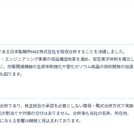
社である日本製鋼所M&E株式会社を吸収合併することを決議しました。
形材・エンジニアリング事業の収益構造改革を進め、安定黒字体制を確立
に、防衛関連機器の生産体制強化や窒化ガリウム結晶の技術開発の加速
も図ります。
収合併であり、株主総会の承認を必要としない簡易・略式合併方式で実施
株式の割当てや対価の交付はありません。合併後も当社の名称、所在地、
に与える影響は軽微と見込まれております。