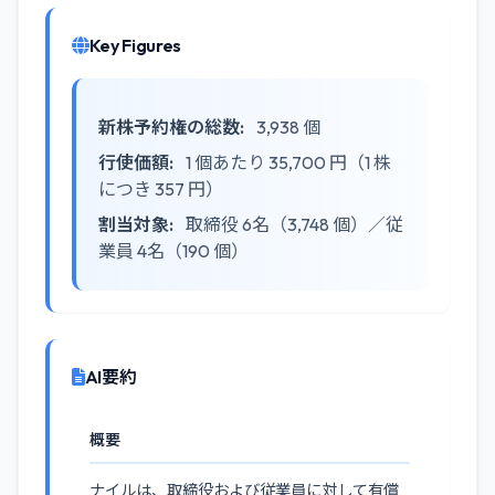
Key Figures
新株予約権の総数:
3,938 個
行使価額:
1 個あたり 35,700 円（1 株
につき 357 円）
割当対象:
取締役 6名（3,748 個）／従
業員 4名（190 個）
AI要約
概要
ナイルは、取締役および従業員に対して有償