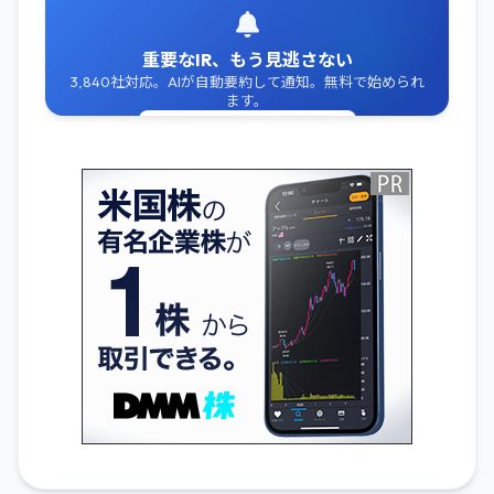
重要なIR、もう見逃さない
3,840社対応。AIが自動要約して通知。無料で始められ
ます。
無料でIR通知を受け取る