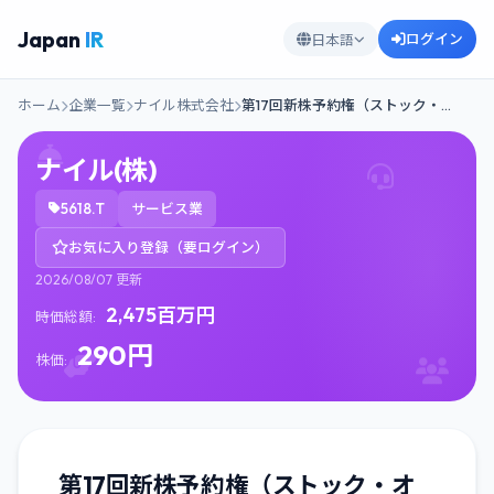
Japan
IR
ログイン
日本語
ホーム
企業一覧
ナイル株式会社
第17回新株予約権（ストック・…
ナイル(株)
5618.T
サービス業
お気に入り登録（要ログイン）
2026/08/07 更新
2,475百万円
時価総額:
290円
株価:
第17回新株予約権（ストック・オ