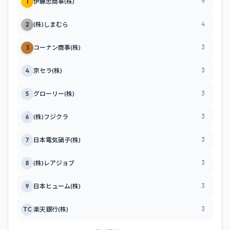
9
1
伊藤忠商事(株)
4
2
(株)しまむら
3
3
コーナン商事(株)
3
4
京セラ(株)
3
5
グローリー(株)
3
6
(株)フジクラ
3
7
日本電気硝子(株)
3
8
(株)レアジョブ
3
9
日本ヒューム(株)
3
TC
楽天銀行(株)