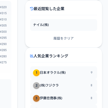
最近閲覧した企業
ナイル(株)
履歴をクリア
人気企業ランキング
1
日本オラクル(株)
9
2
(株)フジクラ
8
3
伊藤忠商事(株)
8