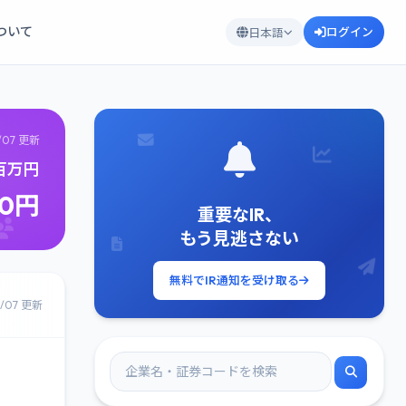
について
ログイン
日本語
/07 更新
5百万円
90円
重要なIR、
もう見逃さない
無料でIR通知を受け取る
8/07 更新