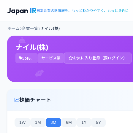
Japan
IR
日本企業のIR情報を、もっとわかりやすく、もっと身近に
ホーム
企業一覧
ナイル(株)
ナイル(株)
5618.T
サービス業
お気に入り登録（要ログイン）
株価チャート
1W
1M
3M
6M
1Y
5Y