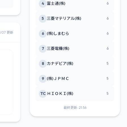
4
富士通(株)
6
5
三菱マテリアル(株)
6
8/07 更新
6
(株)しまむら
6
7
三菱電機(株)
6
8
カナデビア(株)
5
9
(株)ＪＰＭＣ
5
TC
ＨＩＯＫＩ(株)
5
最終更新: 21:56