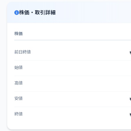
株価・取引詳細
株価
前日終値
始値
高値
安値
終値