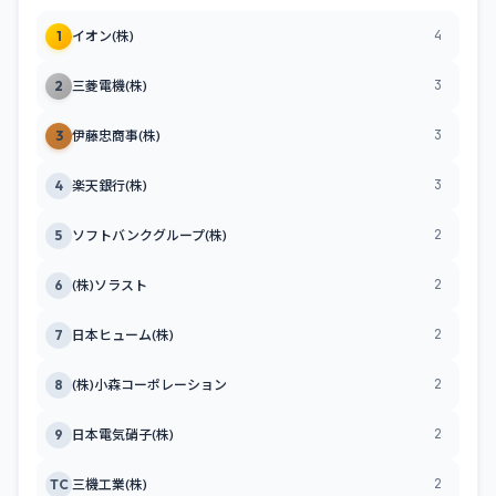
4
1
イオン(株)
3
2
三菱電機(株)
3
3
伊藤忠商事(株)
3
4
楽天銀行(株)
2
5
ソフトバンクグループ(株)
2
6
(株)ソラスト
2
7
日本ヒューム(株)
2
8
(株)小森コーポレーション
2
9
日本電気硝子(株)
2
TC
三機工業(株)