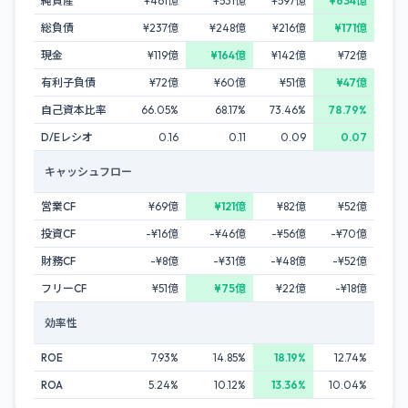
純資産
¥461億
¥531億
¥597億
¥634億
総負債
¥237億
¥248億
¥216億
¥171億
現金
¥119億
¥164億
¥142億
¥72億
有利子負債
¥72億
¥60億
¥51億
¥47億
自己資本比率
66.05%
68.17%
73.46%
78.79%
D/Eレシオ
0.16
0.11
0.09
0.07
キャッシュフロー
営業CF
¥69億
¥121億
¥82億
¥52億
投資CF
-¥16億
-¥46億
-¥56億
-¥70億
財務CF
-¥8億
-¥31億
-¥48億
-¥52億
フリーCF
¥51億
¥75億
¥22億
-¥18億
効率性
ROE
7.93%
14.85%
18.19%
12.74%
ROA
5.24%
10.12%
13.36%
10.04%