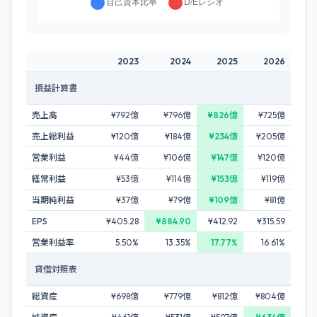
2023
2024
2025
2026
損益計算書
売上高
¥792億
¥796億
¥826億
¥725億
売上総利益
¥120億
¥184億
¥234億
¥205億
営業利益
¥44億
¥106億
¥147億
¥120億
経常利益
¥53億
¥114億
¥153億
¥119億
当期純利益
¥37億
¥79億
¥109億
¥81億
EPS
¥405.28
¥884.90
¥412.92
¥315.59
営業利益率
5.50%
13.35%
17.77%
16.61%
貸借対照表
総資産
¥698億
¥779億
¥812億
¥804億