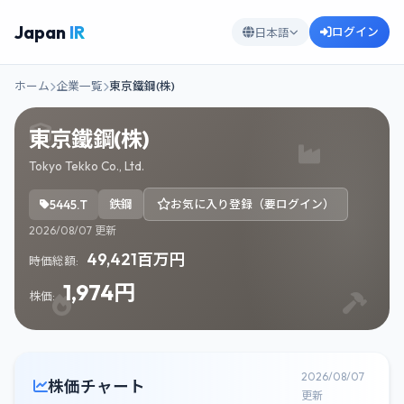
Japan
IR
ログイン
日本語
ホーム
企業一覧
東京鐵鋼(株)
東京鐵鋼(株)
Tokyo Tekko Co., Ltd.
5445.T
鉄鋼
お気に入り登録（要ログイン）
2026/08/07 更新
49,421百万円
時価総額:
1,974円
株価:
2026/08/07
株価チャート
更新