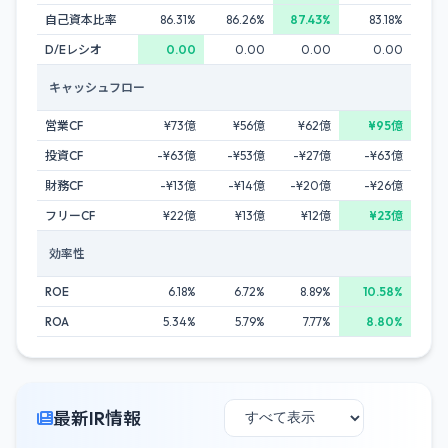
自己資本比率
86.31%
86.26%
87.43%
83.18%
D/Eレシオ
0.00
0.00
0.00
0.00
キャッシュフロー
営業CF
¥73億
¥56億
¥62億
¥95億
投資CF
-¥63億
-¥53億
-¥27億
-¥63億
財務CF
-¥13億
-¥14億
-¥20億
-¥26億
フリーCF
¥22億
¥13億
¥12億
¥23億
効率性
ROE
6.18%
6.72%
8.89%
10.58%
ROA
5.34%
5.79%
7.77%
8.80%
最新IR情報