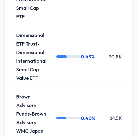
Small Cap
ETF
Dimensional
ETF Trust-
Dimensional
0.43%
90.8K
0
International
Small Cap
Value ETF
Brown
Advisory
Funds-Brown
0.40%
84.5K
-
Advisory -
WMC Japan