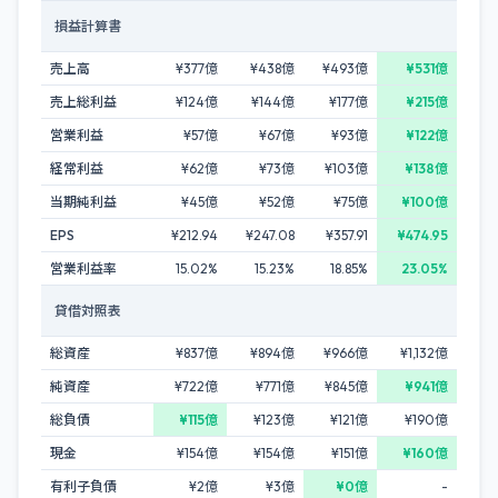
損益計算書
売上高
¥377億
¥438億
¥493億
¥531億
売上総利益
¥124億
¥144億
¥177億
¥215億
営業利益
¥57億
¥67億
¥93億
¥122億
経常利益
¥62億
¥73億
¥103億
¥138億
当期純利益
¥45億
¥52億
¥75億
¥100億
EPS
¥212.94
¥247.08
¥357.91
¥474.95
営業利益率
15.02%
15.23%
18.85%
23.05%
貸借対照表
総資産
¥837億
¥894億
¥966億
¥1,132億
純資産
¥722億
¥771億
¥845億
¥941億
総負債
¥115億
¥123億
¥121億
¥190億
現金
¥154億
¥154億
¥151億
¥160億
有利子負債
¥2億
¥3億
¥0億
-