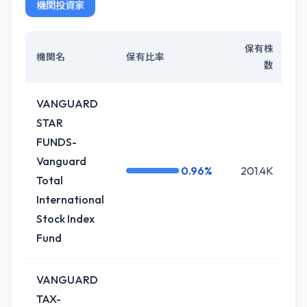
機関投資家
保有株
機関名
保有比率
数
VANGUARD
STAR
FUNDS-
Vanguard
0.96%
201.4K
+
Total
International
Stock Index
Fund
VANGUARD
TAX-