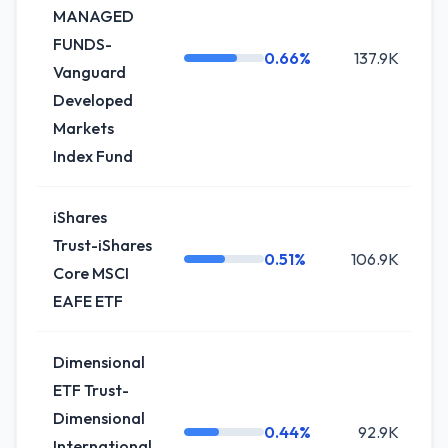
MANAGED
FUNDS-
0.66%
137.9K
+
Vanguard
Developed
Markets
Index Fund
iShares
Trust-iShares
0.51%
106.9K
0
Core MSCI
EAFE ETF
Dimensional
ETF Trust-
Dimensional
0.44%
92.9K
+
International