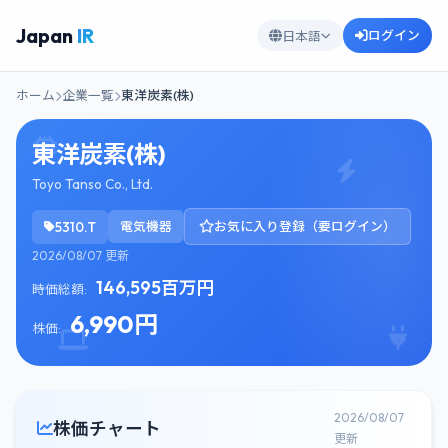
Japan
IR
ログイン
日本語
ホーム
企業一覧
東洋炭素(株)
東洋炭素(株)
Toyo Tanso Co., Ltd.
5310.T
電気機器
お気に入り登録（要ログイン）
2026/08/07 更新
146,595百万円
時価総額:
6,990円
株価:
2026/08/07
株価チャート
更新