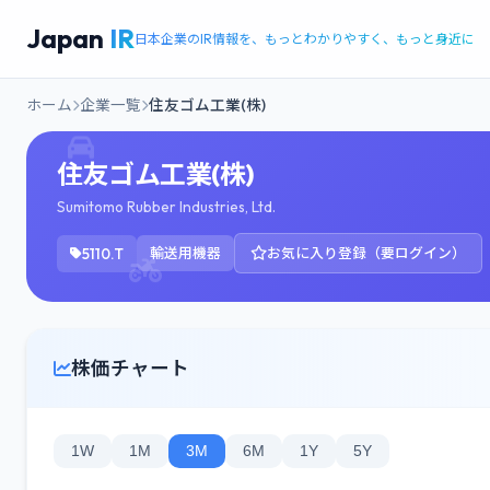
Japan
IR
日本企業のIR情報を、もっとわかりやすく、もっと身近に
ホーム
企業一覧
住友ゴム工業(株)
住友ゴム工業(株)
Sumitomo Rubber Industries, Ltd.
5110.T
輸送用機器
お気に入り登録（要ログイン）
株価チャート
1W
1M
3M
6M
1Y
5Y