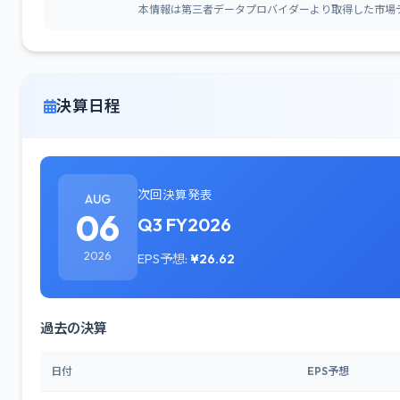
本情報は第三者データプロバイダーより取得した市場
決算日程
次回決算発表
AUG
06
Q3 FY2026
2026
EPS予想:
¥26.62
過去の決算
日付
EPS予想