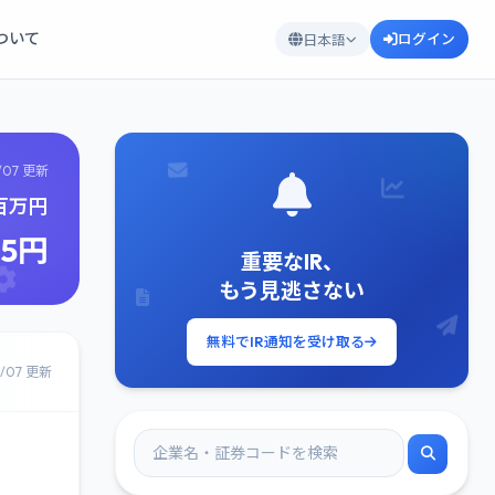
について
ログイン
日本語
/07 更新
0百万円
25円
重要なIR、
もう見逃さない
無料でIR通知を受け取る
8/07 更新