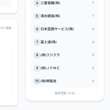
4
三菱電機(株)
7
5
清水建設(株)
7
8/07 更新
6
日本空調サービス(株)
6
7
富士通(株)
6
8
(株)フジクラ
5
9
(株)ＪＰＭＣ
5
TC
(株)明電舎
5
最終更新: 14:56