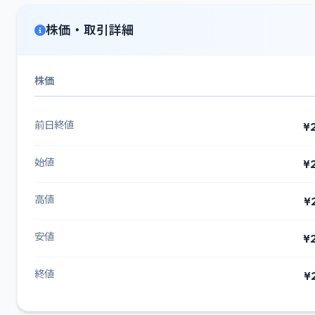
株価・取引詳細
株価
前日終値
¥
始値
¥
高値
¥
安値
¥
終値
¥