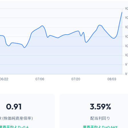
0.91
3.59%
BR (株価純資産倍率)
配当利回り
業界平均より-0.4
業界平均より+0.64%