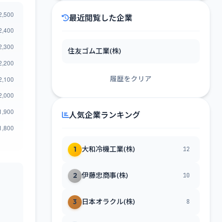
最近閲覧した企業
住友ゴム工業(株)
履歴をクリア
人気企業ランキング
1
大和冷機工業(株)
12
2
伊藤忠商事(株)
10
3
日本オラクル(株)
8