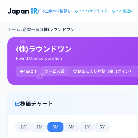
Japan
IR
日本企業のIR情報を、もっとわかりやすく、もっと身近に
ホーム
企業一覧
(株)ラウンドワン
(株)ラウンドワン
Round One Corporation
4680.T
サービス業
お気に入り登録（要ログイン）
株価チャート
1W
1M
3M
6M
1Y
5Y