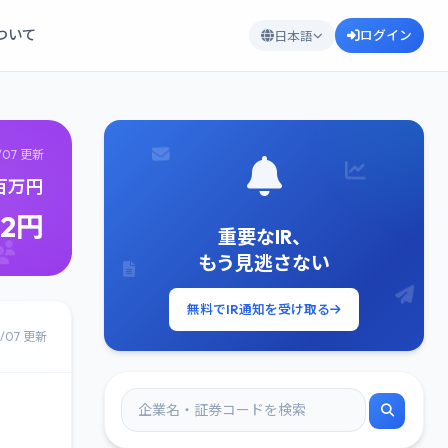
について
ログイン
日本語
/07 更新
3百万円
52円
重要なIR、
もう見逃さない
無料でIR通知を受け取る
8/07 更新