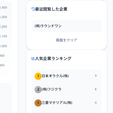
最近閲覧した企業
(株)ラウンドワン
履歴をクリア
人気企業ランキング
1
日本オラクル(株)
9
2
(株)フジクラ
8
3
三菱マテリアル(株)
6