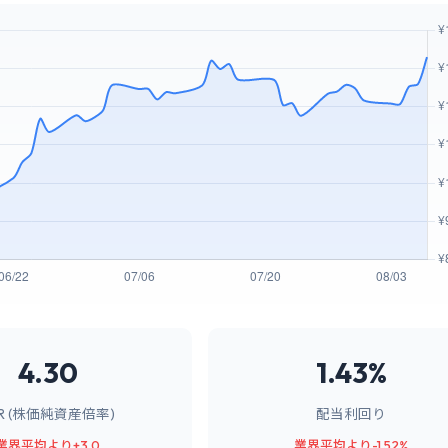
4.30
1.43%
BR (株価純資産倍率)
配当利回り
業界平均より+3.0
業界平均より-1.52%