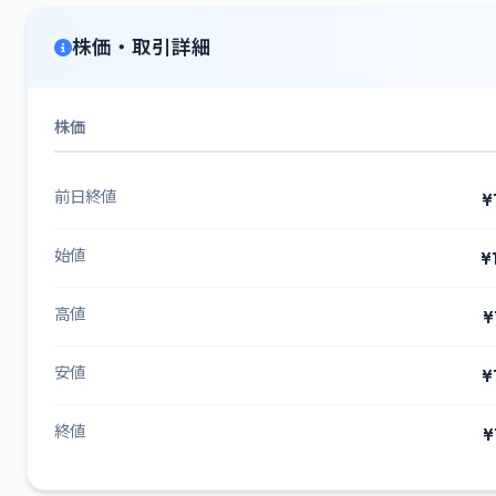
株価・取引詳細
株価
前日終値
¥
始値
¥
高値
¥
安値
¥
終値
¥