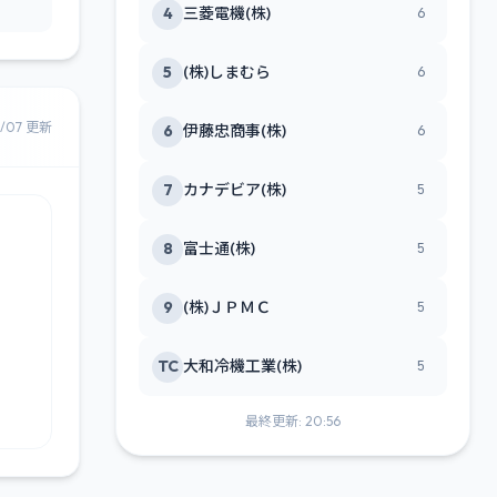
4
三菱電機(株)
6
5
(株)しまむら
6
8/07 更新
6
伊藤忠商事(株)
6
7
カナデビア(株)
5
8
富士通(株)
5
9
(株)ＪＰＭＣ
5
TC
大和冷機工業(株)
5
最終更新: 20:56