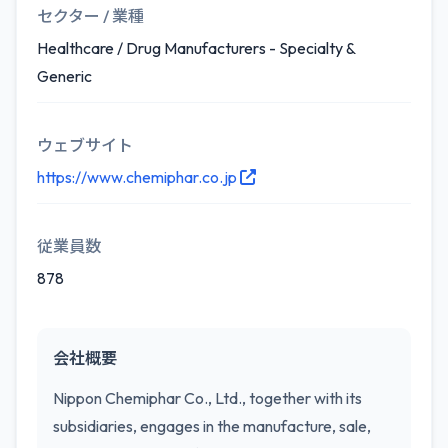
セクター / 業種
Healthcare / Drug Manufacturers - Specialty &
Generic
ウェブサイト
https://www.chemiphar.co.jp
従業員数
878
会社概要
Nippon Chemiphar Co., Ltd., together with its
subsidiaries, engages in the manufacture, sale,