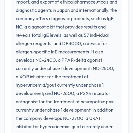
import, and export of ethical pharmaceuticals and
diagnostic agents in Japan and internationally. the
company offers diagnostic products, such as IgE
NC, a diagnostic kit that provides results and
reveals total IgE levels, as well as 57 individual
allergen reagents; and DP3000, a device for
allergen-specific IgE measurements. It also
develops NC-2400, a PPAR-delta agonist
currently under phase 1 development; NC-2500,
a XOR inhibitor for the treatment of
hyperuricemia/gout currently under phase 1
development; and NC-2600, a P2X4 receptor
antagonist for the treatment of neuropathic pain
currently under phase 1 development. In addition,
the company develops NC-2700, a URAT1
inhibitor for hyperuricemia, guot currently under