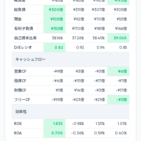
純資産
¥185億
¥185億
¥192億
¥195億
総負債
¥300億
¥311億
¥307億
¥305億
現金
¥105億
¥92億
¥70億
¥53億
有利子負債
¥152億
¥170億
¥181億
¥166億
自己資本比率
38.16%
37.26%
38.45%
39.04%
D/Eレシオ
0.82
0.92
0.94
0.85
キャッシュフロー
営業CF
-¥9億
¥3億
-¥3億
¥6億
投資CF
-¥4億
-¥31億
-¥17億
-¥7億
財務CF
¥1億
¥14億
-¥3億
-¥17億
フリーCF
-¥19億
-¥23億
-¥21億
-¥3億
効率性
ROE
1.83%
-0.98%
1.53%
1.01%
ROA
0.70%
-0.36%
0.59%
0.40%