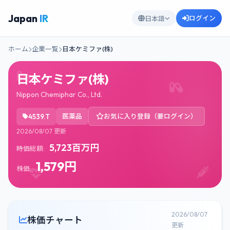
Japan
IR
ログイン
日本語
ホーム
企業一覧
日本ケミファ(株)
日本ケミファ(株)
Nippon Chemiphar Co., Ltd.
4539.T
医薬品
お気に入り登録（要ログイン）
2026/08/07 更新
5,723百万円
時価総額:
1,579円
株価:
2026/08/07
株価チャート
更新