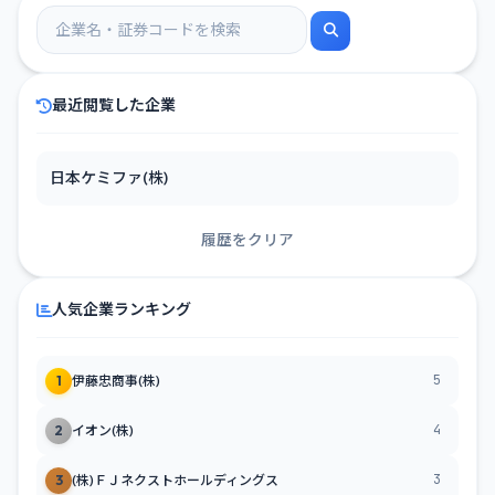
最近閲覧した企業
日本ケミファ(株)
履歴をクリア
人気企業ランキング
5
1
伊藤忠商事(株)
4
2
イオン(株)
3
3
(株)ＦＪネクストホールディングス