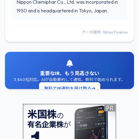
Nippon Chemiphar Co., Ltd. was incorporated in
1950 and is headquartered in Tokyo, Japan.
データ提供: Yahoo Finance
重要なIR、もう見逃さない
3,840社対応。AIが自動要約して通知。無料で始められます。
無料でIR通知を受け取る