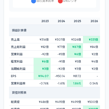
2023
2024
2025
2026
損益計算書
売上高
¥316億
¥307億
¥326億
¥331億
売上総利益
¥82億
¥77億
¥87億
¥84億
営業利益
-¥2億
-¥5億
¥6億
¥2億
経常利益
¥6億
-¥1億
¥5億
¥4億
当期純利益
¥3億
-¥2億
¥3億
¥2億
EPS
¥94.07
-¥50.14
¥81.72
-
営業利益率
-0.76%
-1.61%
1.86%
0.54%
貸借対照表
総資産
¥486億
¥495億
¥499億
¥500億