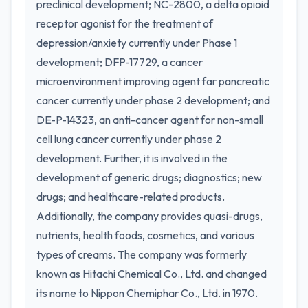
preclinical development; NC-2800, a delta opioid
receptor agonist for the treatment of
depression/anxiety currently under Phase 1
development; DFP-17729, a cancer
microenvironment improving agent far pancreatic
cancer currently under phase 2 development; and
DE-P-14323, an anti-cancer agent for non-small
cell lung cancer currently under phase 2
development. Further, it is involved in the
development of generic drugs; diagnostics; new
drugs; and healthcare-related products.
Additionally, the company provides quasi-drugs,
nutrients, health foods, cosmetics, and various
types of creams. The company was formerly
known as Hitachi Chemical Co., Ltd. and changed
its name to Nippon Chemiphar Co., Ltd. in 1970.