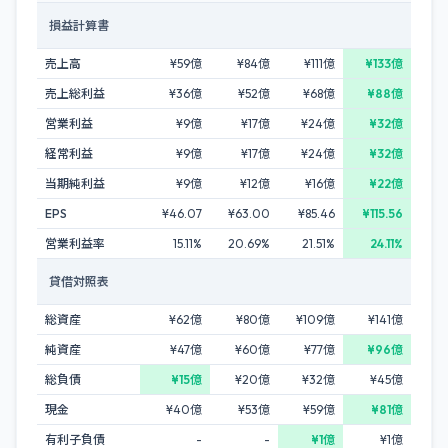
損益計算書
売上高
¥59億
¥84億
¥111億
¥133億
売上総利益
¥36億
¥52億
¥68億
¥88億
営業利益
¥9億
¥17億
¥24億
¥32億
経常利益
¥9億
¥17億
¥24億
¥32億
当期純利益
¥9億
¥12億
¥16億
¥22億
EPS
¥46.07
¥63.00
¥85.46
¥115.56
営業利益率
15.11%
20.69%
21.51%
24.11%
貸借対照表
総資産
¥62億
¥80億
¥109億
¥141億
純資産
¥47億
¥60億
¥77億
¥96億
総負債
¥15億
¥20億
¥32億
¥45億
現金
¥40億
¥53億
¥59億
¥81億
有利子負債
-
-
¥1億
¥1億