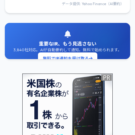
データ提供: Yahoo Finance（AI要約）
重要なIR、もう見逃さない
3,840社対応。AIが自動要約して通知。無料で始められます。
無料でIR通知を受け取る