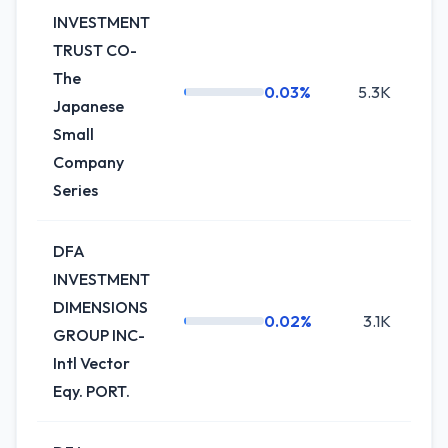
INVESTMENT
TRUST CO-
The
0.03%
5.3K
-72
Japanese
Small
Company
Series
DFA
INVESTMENT
DIMENSIONS
0.02%
3.1K
0
GROUP INC-
Intl Vector
Eqy. PORT.