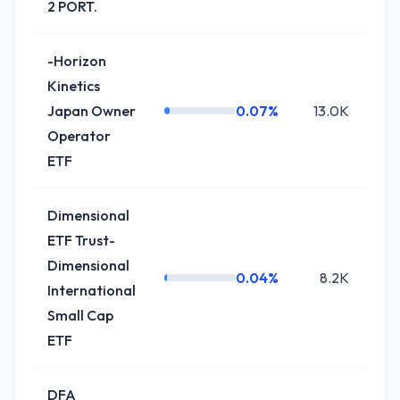
2 PORT.
-Horizon
Kinetics
Japan Owner
0.07%
13.0K
0
Operator
ETF
Dimensional
ETF Trust-
Dimensional
0.04%
8.2K
0
International
Small Cap
ETF
DFA