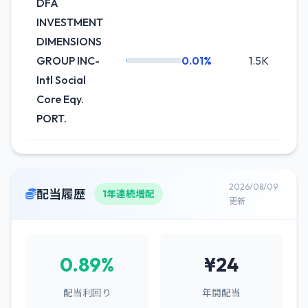
DFA
INVESTMENT
DIMENSIONS
GROUP INC-
0.01%
1.5K
0
Intl Social
Core Eqy.
PORT.
2026/08/09
配当履歴
1年連続増配
更新
0.89%
¥24
配当利回り
年間配当