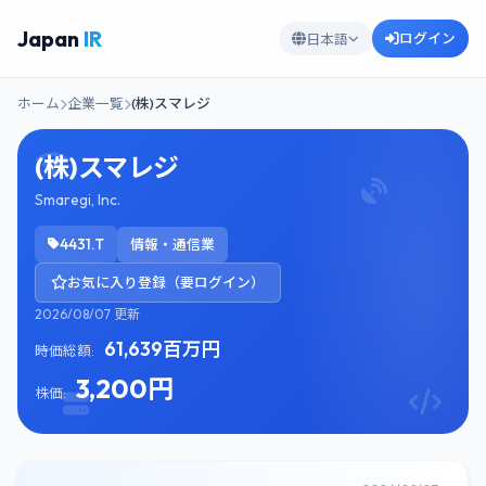
Japan
IR
ログイン
日本語
ホーム
企業一覧
(株)スマレジ
(株)スマレジ
Smaregi, Inc.
4431.T
情報・通信業
お気に入り登録（要ログイン）
2026/08/07 更新
61,639百万円
時価総額:
3,200円
株価: