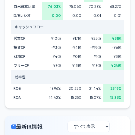
自己資本比率
76.03%
75.06%
70.28%
68.27%
D/Eレシオ
0.00
0.00
0.01
0.01
キャッシュフロー
営業CF
¥10億
¥17億
¥25億
¥31億
投資CF
-¥3億
-¥4億
-¥19億
-¥6億
財務CF
-¥4億
¥0億
¥1億
-¥3億
フリーCF
¥8億
¥13億
¥18億
¥24億
効率性
ROE
18.96%
20.32%
21.44%
23.19%
ROA
14.42%
15.25%
15.07%
15.83%
最新IR情報