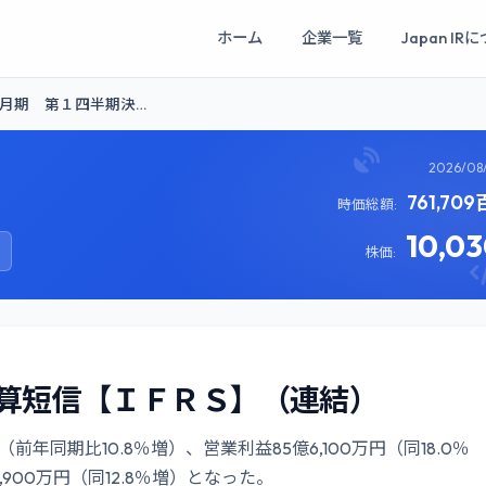
ホーム
企業一覧
Japan IR
９月期 第１四半期決…
2026/08
761,70
時価総額:
10,0
株価:
決算短信【ＩＦＲＳ】（連結）
（前年同期比10.8％増）、営業利益85億6,100万円（同18.0％
900万円（同12.8％増）となった。