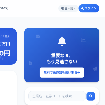
について
ログイン
日本語
/07 更新
9百万円
30円
重要なIR、
もう見逃さない
無料でIR通知を受け取る