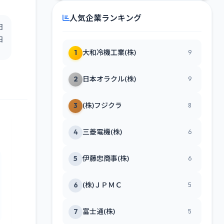
人気企業ランキング
日
日
1
大和冷機工業(株)
9
2
日本オラクル(株)
9
3
(株)フジクラ
8
4
三菱電機(株)
6
5
伊藤忠商事(株)
6
6
(株)ＪＰＭＣ
5
7
富士通(株)
5