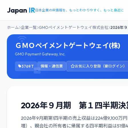
Japan
IR
日本企業のIR情報を、もっとわかりやすく、もっと身近に
ホーム
企業一覧
GMOペイメントゲートウェイ株式会社
2026年
ＧＭＯペイメントゲートウェイ(株)
GMO Payment Gateway, Inc.
3769.T
情報・通信業
お気に入り登録（要ログイン）
2026年９月期 第１四半期
2026年9月期第1四半期の売上収益は224億9,100万円
増）、親会社の所有者に帰属する四半期利益は51億4,