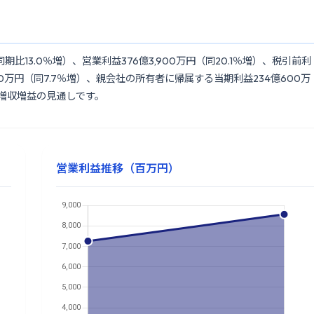
比13.0％増）、営業利益376億3,900万円（同20.1％増）、税引前利
8,400万円（同7.7％増）、親会社の所有者に帰属する当期利益234億600万
も増収増益の見通しです。
営業利益推移（百万円）