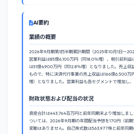
AI要約
業績の概要
2026年9月期第1四半期累計期間（2025年10月1日～20
営業利益は85億6,100万円（同18.0％増）、税引前利
は51億4,900万円（同12.8％増）となりました。
もので、特に決済代行事業の売上収益は166億6,500万円
増）となりました。営業利益も各セグメントで増加し、
財政状態および配当の状況
資産合計は443,764百万円と前年同期末より増加しました
ついては、2026年9月期の年間配当予想を170円（前期1
変動はありません。自己株式数は563,977株と前年同期