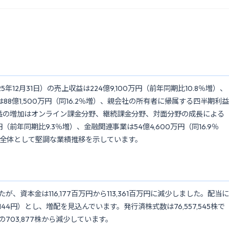
25年12月31日）の売上収益は224億9,100万円（前年同期比10.8％増）、
益は88億1,500万円（同16.2％増）、親会社の所有者に帰属する四半期利益
売上収益の増加はオンライン課金分野、継続課金分野、対面分野の成長による
（前年同期比9.3％増）、金融関連事業は54億4,600万円（同16.9％
全体として堅調な業績推移を示しています。
が、資本金は116,177百万円から113,361百万円に減少しました。配当に
44円）とし、増配を見込んでいます。発行済株式数は76,557,545株で
の703,877株から減少しています。