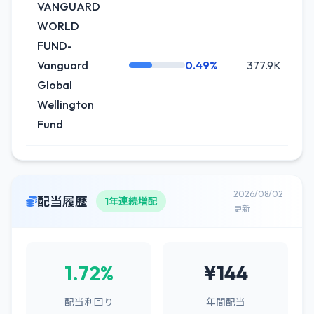
VANGUARD
WORLD
FUND-
Vanguard
0.49%
377.9K
+
Global
Wellington
Fund
2026/08/02
配当履歴
1年連続増配
更新
1.72%
¥144
配当利回り
年間配当