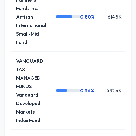
Funds Inc.-
Artisan
0.80%
614.5K
International
Small-Mid
Fund
VANGUARD
TAX-
MANAGED
FUNDS-
0.56%
432.4K
Vanguard
Developed
Markets
Index Fund