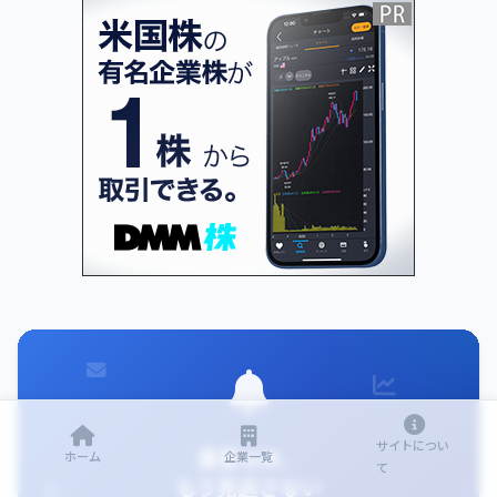
サイトについ
重要なIR、
ホーム
企業一覧
て
もう見逃さない