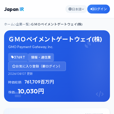
Japan
IR
ログイン
日本語
ホーム
企業一覧
ＧＭＯペイメントゲートウェイ(株)
ＧＭＯペイメントゲートウェイ(株)
GMO Payment Gateway, Inc.
3769.T
情報・通信業
お気に入り登録（要ログイン）
2026/08/07 更新
761,709百万円
時価総額:
10,030円
株価: