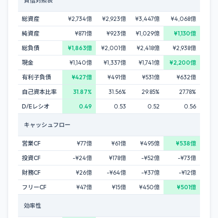
貸借対照表
総資産
¥2,734億
¥2,923億
¥3,447億
¥4,068億
純資産
¥871億
¥923億
¥1,029億
¥1,130億
総負債
¥1,863億
¥2,001億
¥2,418億
¥2,938億
現金
¥1,140億
¥1,337億
¥1,741億
¥2,200億
有利子負債
¥427億
¥491億
¥531億
¥632億
自己資本比率
31.87%
31.56%
29.85%
27.78%
D/Eレシオ
0.49
0.53
0.52
0.56
キャッシュフロー
営業CF
¥77億
¥61億
¥495億
¥538億
投資CF
-¥24億
¥178億
-¥52億
-¥73億
財務CF
¥26億
-¥64億
-¥37億
-¥12億
フリーCF
¥47億
¥15億
¥450億
¥501億
効率性