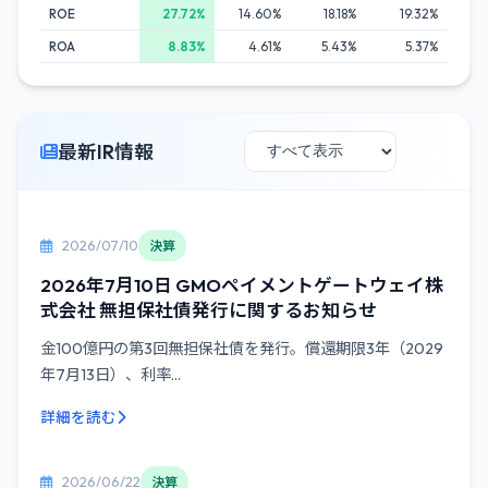
ROE
27.72%
14.60%
18.18%
19.32%
ROA
8.83%
4.61%
5.43%
5.37%
最新IR情報
2026/07/10
決算
2026年7月10日 GMOペイメントゲートウェイ株
式会社 無担保社債発行に関するお知らせ
金100億円の第3回無担保社債を発行。償還期限3年（2029
年7月13日）、利率...
詳細を読む
2026/06/22
決算