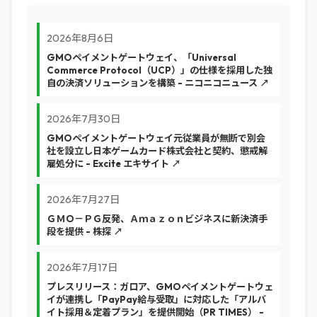
2026年8月6日
GMOペイメントゲートウェイ、「Universal
Commerce Protocol（UCP）」の仕様を採用した独
自の決済ソリューションを構築 - ニコニコニュース ↗
2026年7月30日
GMOペイメントゲートウェイ元従業員が無断で別会
社を設立し日本ゲームカード株式会社と契約、懲戒解
雇処分に - Excite エキサイト ↗
2026年7月27日
ＧＭＯ－ＰＧ反発、Ａｍａｚｏｎビジネスに新決済手
段を提供 - 株探 ↗
2026年7月17日
プレスリリース：ガロア、GMOペイメントゲートウェ
イが連携し「PayPay給与受取」に対応した「アルバ
イト採用＆定着プラン」を提供開始（PR TIMES） -