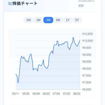
2026/08/07
株価チャート
更新
1W
1M
3M
6M
1Y
5Y