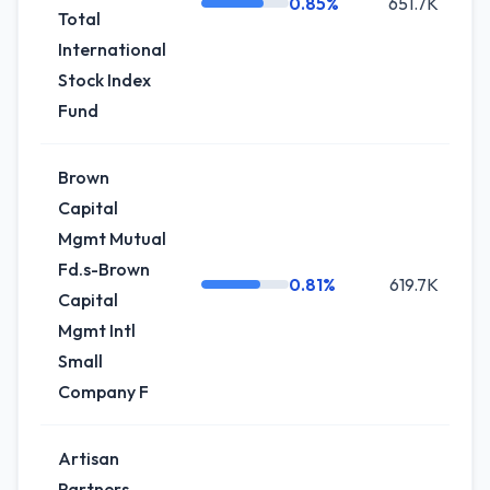
0.85%
651.7K
Total
International
Stock Index
Fund
Brown
Capital
Mgmt Mutual
Fd.s-Brown
0.81%
619.7K
Capital
Mgmt Intl
Small
Company F
Artisan
Partners