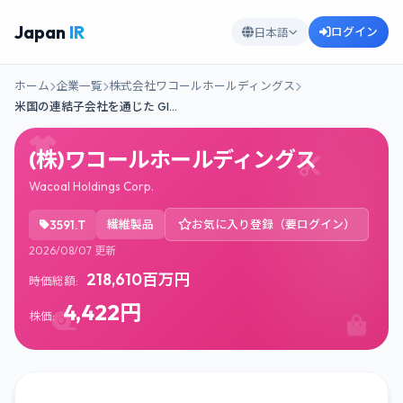
Japan
IR
ログイン
日本語
ホーム
企業一覧
株式会社ワコールホールディングス
米国の連結子会社を通じた Gl…
(株)ワコールホールディングス
Wacoal Holdings Corp.
3591.T
繊維製品
お気に入り登録（要ログイン）
2026/08/07 更新
218,610百万円
時価総額:
4,422円
株価: