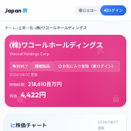
Japan
IR
ログイン
日本語
ホーム
企業一覧
(株)ワコールホールディングス
(株)ワコールホールディングス
Wacoal Holdings Corp.
3591.T
繊維製品
お気に入り登録（要ログイン）
2026/08/07 更新
218,610百万円
時価総額:
4,422円
株価:
2026/08/07
株価チャート
更新