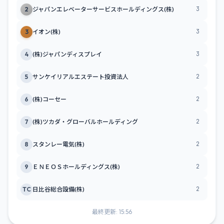
3
2
ジャパンエレベーターサービスホールディングス(株)
3
3
イオン(株)
3
4
(株)ジャパンディスプレイ
2
5
サンケイリアルエステート投資法人
2
6
(株)コーセー
2
7
(株)ツカダ・グローバルホールディング
2
8
スタンレー電気(株)
2
9
ＥＮＥＯＳホールディングス(株)
2
TC
日比谷総合設備(株)
最終更新: 15:56