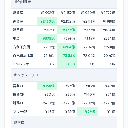
貸借対照表
総資産
¥2,992億
¥2,857億
¥2,940億
¥2,722億
純資産
¥2,180億
¥2,102億
¥2,118億
¥1,918億
総負債
¥812億
¥755億
¥822億
¥804億
現金
¥375億
¥268億
¥335億
¥234億
有利子負債
¥253億
¥204億
¥206億
¥268億
自己資本比率
72.86%
73.58%
72.04%
70.47%
D/Eレシオ
0.12
0.10
0.10
0.14
キャッシュフロー
営業CF
¥166億
¥73億
¥113億
¥49億
投資CF
-¥30億
¥39億
¥140億
¥94億
財務CF
-¥410億
-¥225億
-¥202億
-¥229億
フリーCF
¥68億
¥23億
¥79億
¥11億
効率性