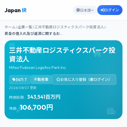
Japan
IR
ログイン
日本語
ホーム
企業一覧
三井不動産ロジスティクスパーク投資法人
資金の借入れ及び返済に関するお…
三井不動産ロジスティクスパーク投
資法人
Mitsui Fudosan Logistics Park Inc.
3471.T
不動産業
お気に入り登録（要ログイン）
2026/08/07 更新
343,541百万円
時価総額:
106,700円
株価: