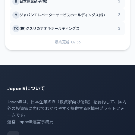
2
8
日本電気硝子(株)
2
9
ジャパンエレベーターサービスホールディングス(株)
2
TC
(株)クスリのアオキホールディングス
最終更新: 07:56
JapanIRについて
JapanIRは、日本企業のIR（投資家向け情報）を要約して、国内
外の投資家に向けてわかりやすく提供するIR情報プラットフォ
ームです。
運営: JapanIR運営事務局