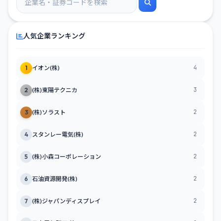
人気企業ランキング
4
1
イオン(株)
3
2
(株)東陽テクニカ
2
3
(株)ソラスト
2
4
スタンレー電気(株)
2
5
(株)小森コーポレーション
2
6
石油資源開発(株)
2
7
(株)ジャパンディスプレイ