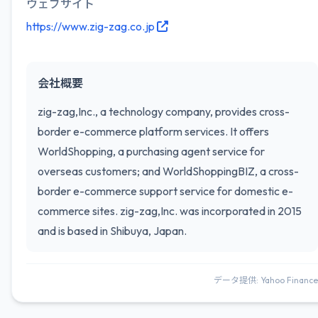
ウェブサイト
https://www.zig-zag.co.jp
会社概要
zig-zag,Inc., a technology company, provides cross-
border e-commerce platform services. It offers
WorldShopping, a purchasing agent service for
overseas customers; and WorldShoppingBIZ, a cross-
border e-commerce support service for domestic e-
commerce sites. zig-zag,Inc. was incorporated in 2015
and is based in Shibuya, Japan.
データ提供: Yahoo Finance