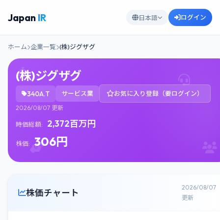
Japan
IR
ログイン
日本語
ホーム
企業一覧
(株)ジグザグ
(株)ジグザグ
340A.T
サービス業
お気に入り登録（要ログイン）
2026/08/07 更新
2,372百万円
時価総額:
306円
株価:
2026/08/07
株価チャート
更新