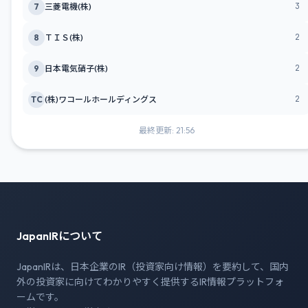
3
7
三菱電機(株)
2
8
ＴＩＳ(株)
2
9
日本電気硝子(株)
2
TC
(株)ワコールホールディングス
最終更新: 21:56
JapanIRについて
JapanIRは、日本企業のIR（投資家向け情報）を要約して、国内
外の投資家に向けてわかりやすく提供するIR情報プラットフォ
ームです。