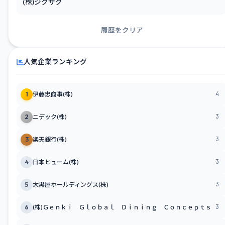
(株)ジグザグ
履歴をクリア
人気企業ランキング
4
1
伊藤忠商事(株)
3
2
ニデック(株)
3
3
楽天銀行(株)
3
4
日本ヒューム(株)
3
5
大黒屋ホールディングス(株)
3
6
(株)Ｇｅｎｋｉ Ｇｌｏｂａｌ Ｄｉｎｉｎｇ Ｃｏｎｃｅｐｔｓ