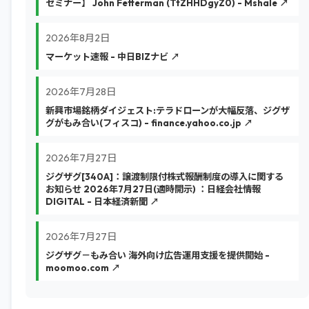
セミナー】 John Fetterman (TtZHHDgyZ0) - Mshale ↗
2026年8月2日
マーケット速報 - 中日BIZナビ ↗
2026年7月28日
新興市場銘柄ダイジェスト:テラドローンが大幅反落、ジグザ
グがもみ合い(フィスコ) - finance.yahoo.co.jp ↗
2026年7月27日
ジグザグ[340A]：譲渡制限付株式報酬制度の導入に関する
お知らせ 2026年7月27日(適時開示) ：日経会社情報
DIGITAL - 日本経済新聞 ↗
2026年7月27日
ジグザグ－もみ合い 海外向け広告運用支援を提供開始 -
moomoo.com ↗