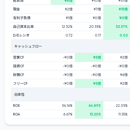
総負債
¥6億
¥10億
¥10億
現金
¥2億
¥7億
¥15億
有利子負債
¥1億
¥0億
¥0億
自己資本比率
12.32%
20.35%
52.37%
D/Eレシオ
0.72
0.17
0.02
キャッシュフロー
営業CF
-¥0億
¥5億
¥2億
投資CF
-¥0億
-¥0億
-¥0億
財務CF
-¥0億
-¥0億
¥6億
フリーCF
-¥0億
¥5億
¥2億
効率性
ROE
54.16%
64.89%
22.05%
ROA
6.67%
13.20%
11.55%