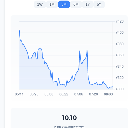
1W
1M
3M
6M
1Y
5Y
10.10
PER (株価収益率)