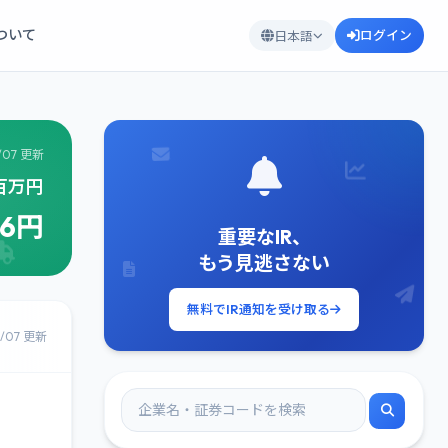
について
ログイン
日本語
/07 更新
1百万円
76円
重要なIR、
もう見逃さない
無料でIR通知を受け取る
8/07 更新