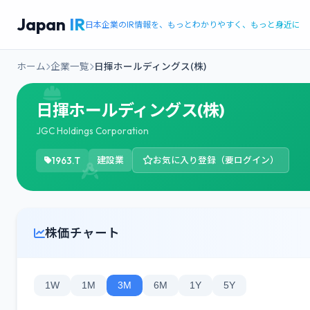
Japan
IR
日本企業のIR情報を、もっとわかりやすく、もっと身近に
ホーム
企業一覧
日揮ホールディングス(株)
日揮ホールディングス(株)
JGC Holdings Corporation
1963.T
建設業
お気に入り登録（要ログイン）
株価チャート
1W
1M
3M
6M
1Y
5Y