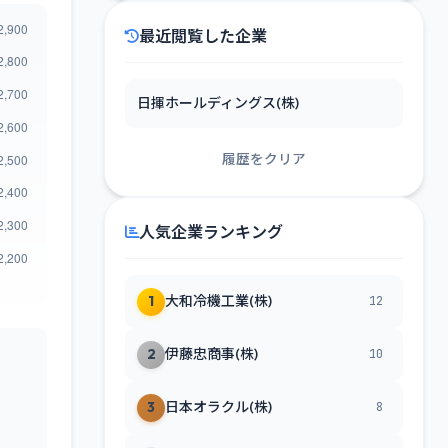
最近閲覧した企業
日揮ホールディングス(株)
履歴をクリア
人気企業ランキング
1
大和冷機工業(株)
12
2
伊藤忠商事(株)
10
3
日本オラクル(株)
8