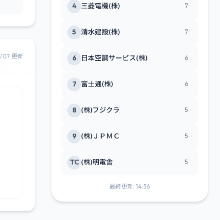
4
三菱電機(株)
7
5
清水建設(株)
7
8/07 更新
6
日本空調サービス(株)
6
7
富士通(株)
6
8
(株)フジクラ
5
9
(株)ＪＰＭＣ
5
TC
(株)明電舎
5
最終更新: 14:56