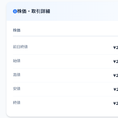
株価・取引詳細
株価
前日終値
¥2
始値
¥2
高値
¥2
安値
¥
終値
¥2