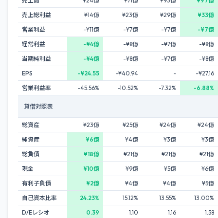
売上高
¥24億
¥71億
¥93億
¥97億
売上総利益
¥14億
¥23億
¥29億
¥33億
営業利益
-¥11億
-¥7億
-¥7億
-¥7億
経常利益
-¥4億
-¥8億
-¥7億
-¥8億
当期純利益
-¥4億
-¥8億
-¥7億
-¥8億
EPS
-¥24.55
-¥40.94
-
-¥27.16
営業利益率
-45.56%
-10.52%
-7.32%
-6.88%
貸借対照表
総資産
¥23億
¥25億
¥24億
¥24億
純資産
¥6億
¥4億
¥3億
¥3億
総負債
¥18億
¥21億
¥21億
¥21億
現金
¥10億
¥9億
¥5億
¥6億
有利子負債
¥2億
¥4億
¥4億
¥5億
自己資本比率
24.23%
15.12%
13.55%
13.00%
D/Eレシオ
0.39
1.10
1.16
1.58