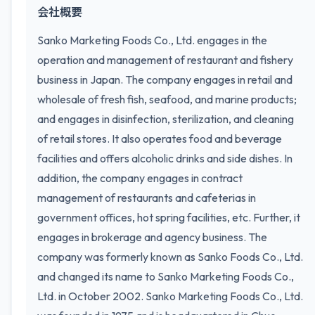
会社概要
Sanko Marketing Foods Co., Ltd. engages in the
operation and management of restaurant and fishery
business in Japan. The company engages in retail and
wholesale of fresh fish, seafood, and marine products;
and engages in disinfection, sterilization, and cleaning
of retail stores. It also operates food and beverage
facilities and offers alcoholic drinks and side dishes. In
addition, the company engages in contract
management of restaurants and cafeterias in
government offices, hot spring facilities, etc. Further, it
engages in brokerage and agency business. The
company was formerly known as Sanko Foods Co., Ltd.
and changed its name to Sanko Marketing Foods Co.,
Ltd. in October 2002. Sanko Marketing Foods Co., Ltd.