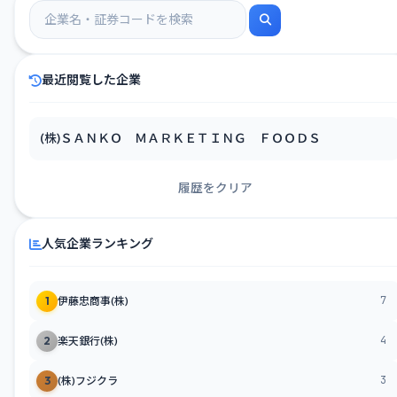
最近閲覧した企業
(株)ＳＡＮＫＯ ＭＡＲＫＥＴＩＮＧ ＦＯＯＤＳ
履歴をクリア
人気企業ランキング
7
1
伊藤忠商事(株)
4
2
楽天銀行(株)
3
3
(株)フジクラ