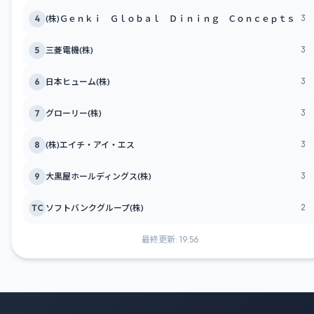
3
4
(株)Ｇｅｎｋｉ Ｇｌｏｂａｌ Ｄｉｎｉｎｇ Ｃｏｎｃｅｐｔｓ
3
5
三菱電機(株)
3
6
日本ヒューム(株)
3
7
グローリー(株)
3
8
(株)エイチ・アイ・エス
3
9
大黒屋ホールディングス(株)
2
TC
ソフトバンクグループ(株)
最終更新: 19:56