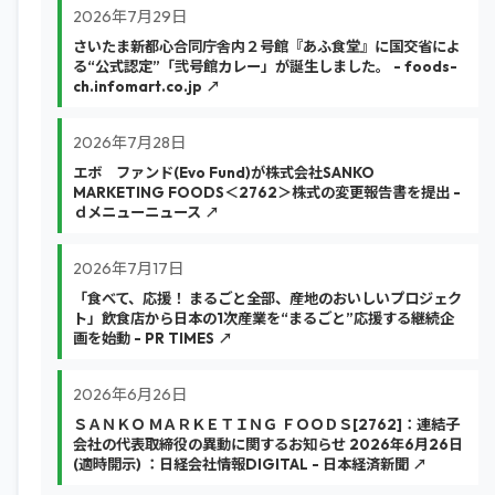
2026年7月29日
さいたま新都心合同庁舎内２号館『あふ食堂』に国交省によ
る“公式認定”「弐号館カレー」が誕生しました。 - foods-
ch.infomart.co.jp ↗
2026年7月28日
エボ ファンド(Evo Fund)が株式会社SANKO
MARKETING FOODS＜2762＞株式の変更報告書を提出 -
ｄメニューニュース ↗
2026年7月17日
「食べて、応援！ まるごと全部、産地のおいしいプロジェク
ト」飲食店から日本の1次産業を“まるごと”応援する継続企
画を始動 - PR TIMES ↗
2026年6月26日
ＳＡＮＫＯ ＭＡＲＫＥＴＩＮＧ ＦＯＯＤＳ[2762]：連結子
会社の代表取締役の異動に関するお知らせ 2026年6月26日
(適時開示) ：日経会社情報DIGITAL - 日本経済新聞 ↗