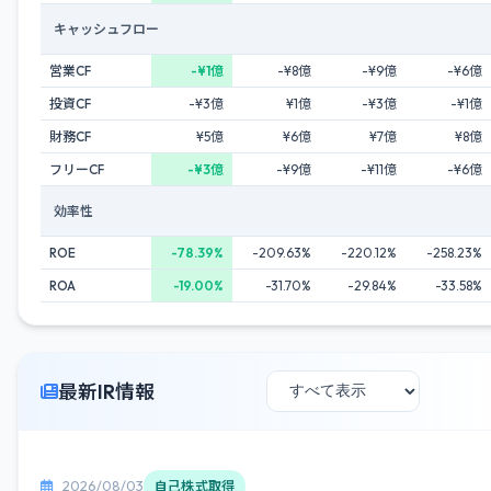
キャッシュフロー
営業CF
-¥1億
-¥8億
-¥9億
-¥6億
投資CF
-¥3億
¥1億
-¥3億
-¥1億
財務CF
¥5億
¥6億
¥7億
¥8億
フリーCF
-¥3億
-¥9億
-¥11億
-¥6億
効率性
ROE
-78.39%
-209.63%
-220.12%
-258.23%
ROA
-19.00%
-31.70%
-29.84%
-33.58%
最新IR情報
2026/08/03
自己株式取得