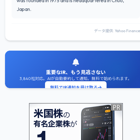
was founded in 1975 and is headquartered in Chuo,
Japan.
データ提供: Yahoo Finance
重要なIR、もう見逃さない
3,840社対応。AIが自動要約して通知。無料で始められます。
無料でIR通知を受け取る