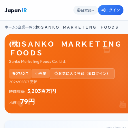
Japan
IR
ログイン
日本語
ホーム
企業一覧
(株)ＳＡＮＫＯ ＭＡＲＫＥＴＩＮＧ ＦＯＯＤＳ
(株)ＳＡＮＫＯ ＭＡＲＫＥＴＩＮＧ
ＦＯＯＤＳ
Sanko Marketing Foods Co., Ltd.
2762.T
小売業
お気に入り登録（要ログイン）
2026/08/07 更新
3,203百万円
時価総額:
79円
株価: