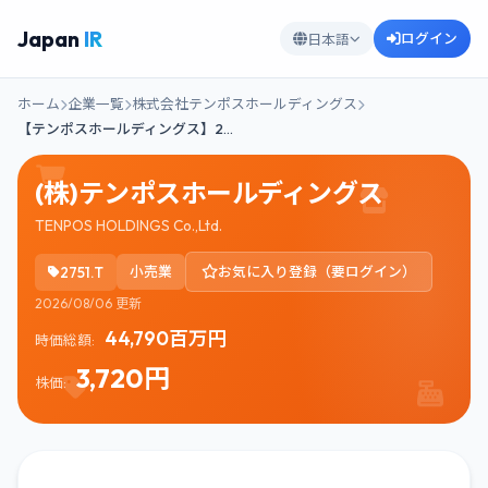
Japan
IR
ログイン
日本語
ホーム
企業一覧
株式会社テンポスホールディングス
【テンポスホールディングス】2…
(株)テンポスホールディングス
TENPOS HOLDINGS Co.,Ltd.
2751.T
小売業
お気に入り登録（要ログイン）
2026/08/06 更新
44,790百万円
時価総額:
3,720円
株価: