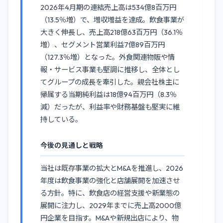
2026年4月期の連結売上高は534億8百万円
（13.5％増）で、増収増益を達成。飲食事業が
大きく伸長し、売上高218億63百万円（36.1％
増）、セグメント営業利益7億89百万円
（127.3％増）となった。外食関連物販や情
報・サービス事業も堅調に推移し、全体とし
てグループの成長を牽引した。親会社株主に
帰属する当期純利益は18億94百万円（8.3％
減）だったが、利益率や財務基盤も堅実に維
持している。
今後の見通しと戦略
当社は既存事業の拡大とM&Aを推進し、2026
年度は飲食事業の強化と店舗展開を加速させ
る方針。特に、飲食店の経営支援や新業態の
展開に注力し、2029年までに売上高2000億
円企業を目指す。M&Aや新規出店により、物