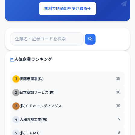
無料でIR通知を受け取る
人気企業ランキング
15
1
伊藤忠商事(株)
10
2
日本空調サービス(株)
10
3
(株)ＣＥホールディングス
9
4
大和冷機工業(株)
8
5
(株)ＪＰＭＣ