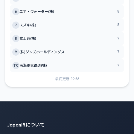
8
6
エア・ウォーター(株)
8
7
スズキ(株)
7
8
富士通(株)
7
9
(株)ジンズホールディングス
7
TC
南海電気鉄道(株)
最終更新: 19:56
JapanIRについて