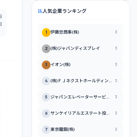
人気企業ランキング
日
日
1
伊藤忠商事(株)
3
2
(株)ジャパンディスプレイ
3
3
イオン(株)
3
4
(株)ＦＪネクストホールディングス
3
5
ジャパンエレベーターサービスホールディングス(株)
3
6
サンケイリアルエステート投資法人
2
7
東京鐵鋼(株)
2