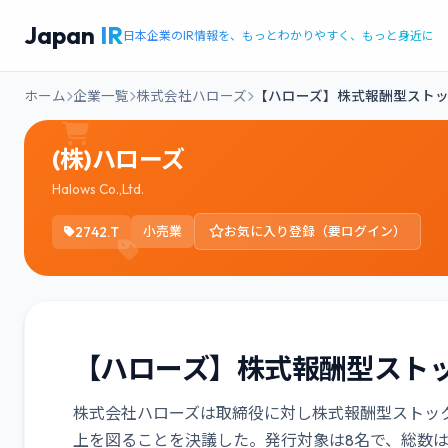
Japan
IR
日本企業のIR情報を、もっとわかりやすく、もっと身近に
ホーム
企業一覧
株式会社ハローズ
【ハローズ】株式報酬型ストッ
(株)ハローズ
Halows Co.,Ltd.
2742.T
小売業
お気に入り登録（要ログイン）
【ハローズ】株式報酬型ストッ
株式会社ハローズは取締役に対し株式報酬型ストッ
上を図ることを決議した。発行対象は8名で、総数は76個