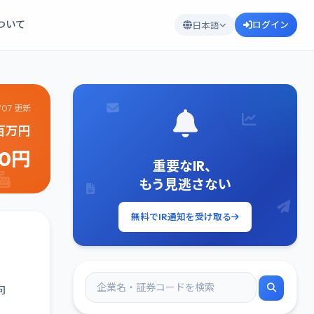
について
ログイン
日本語
/07 更新
3百万円
70円
重要なIR、
もう見逃さない
無料でIR通知を受け取る
向