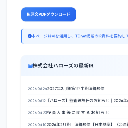
原文PDFダウンロード
本ページはAIを活用し、TDnet掲載のIR資料を要
株式会社ハローズの最新IR
2027年2月期第1四半期決算短信
2026.06.24
【ハローズ】監査役辞任のお知らせ｜2026年
2026.06.12
役 員 人 事 等 に 関 す る お 知 ら せ
2026.04.23
2026年2月期 決算短信【日本基準】（非連
2026.04.10