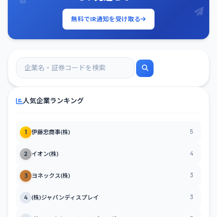
無料でIR通知を受け取る
人気企業ランキング
5
1
伊藤忠商事(株)
4
2
イオン(株)
3
3
ヨネックス(株)
3
4
(株)ジャパンディスプレイ