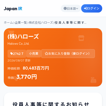
Japan
IR
ログイン
日本語
ホーム
企業一覧
株式会社ハローズ
役 員 人 事 等 に 関 す…
(株)ハローズ
Halows Co.,Ltd.
2742.T
小売業
お気に入り登録（要ログイン）
2026/08/07 更新
80,483百万円
時価総額:
3,770円
株価:
役 員 人 事 等 に 関 す る お 知 ら せ