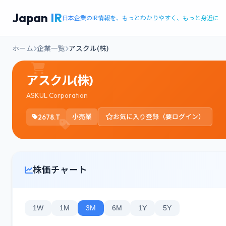
Japan
IR
日本企業のIR情報を、もっとわかりやすく、もっと身近に
ホーム
企業一覧
アスクル(株)
アスクル(株)
ASKUL Corporation
2678.T
小売業
お気に入り登録（要ログイン）
株価チャート
1W
1M
3M
6M
1Y
5Y