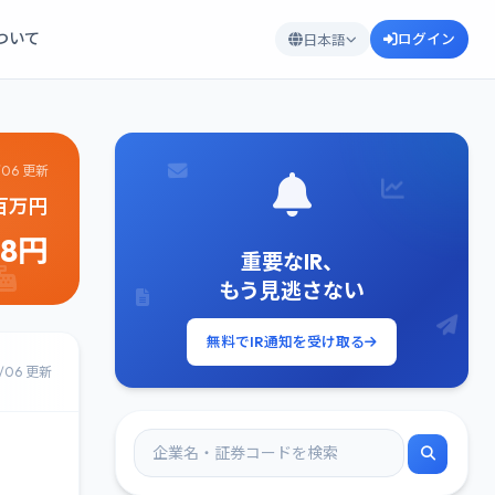
について
ログイン
日本語
/06 更新
37百万円
48円
重要なIR、
もう見逃さない
無料でIR通知を受け取る
8/06 更新