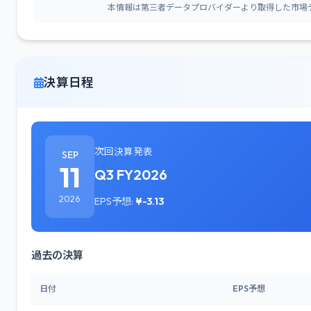
本情報は第三者データプロバイダーより取得した市場
決算日程
次回決算発表
SEP
11
Q3 FY2026
2026
EPS予想:
¥-3.13
過去の決算
日付
EPS予想