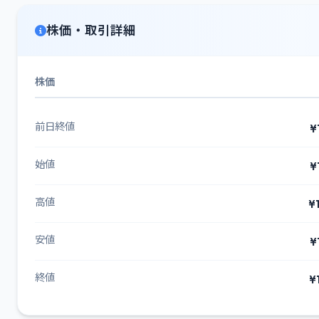
株価・取引詳細
株価
前日終値
¥
始値
¥
高値
¥
安値
¥
終値
¥