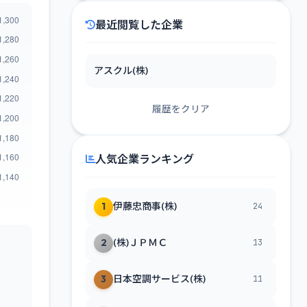
最近閲覧した企業
アスクル(株)
履歴をクリア
人気企業ランキング
1
伊藤忠商事(株)
24
2
(株)ＪＰＭＣ
13
3
日本空調サービス(株)
11