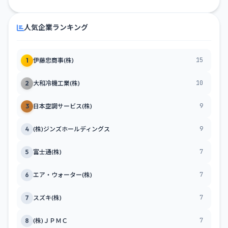
人気企業ランキング
15
1
伊藤忠商事(株)
10
2
大和冷機工業(株)
9
3
日本空調サービス(株)
9
4
(株)ジンズホールディングス
7
5
富士通(株)
7
6
エア・ウォーター(株)
7
7
スズキ(株)
7
8
(株)ＪＰＭＣ