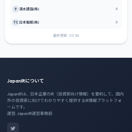
6
9
清水建設(株)
6
TC
日本製紙(株)
最終更新: 00:56
JapanIRについて
JapanIRは、日本企業のIR（投資家向け情報）を要約して、国内
外の投資家に向けてわかりやすく提供するIR情報プラットフォ
ームです。
運営: JapanIR運営事務局