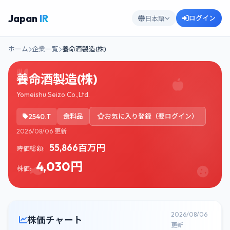
Japan
IR
ログイン
日本語
ホーム
企業一覧
養命酒製造(株)
養命酒製造(株)
Yomeishu Seizo Co.,Ltd.
2540.T
食料品
お気に入り登録（要ログイン）
2026/08/06 更新
55,866百万円
時価総額:
4,030円
株価:
2026/08/06
株価チャート
更新