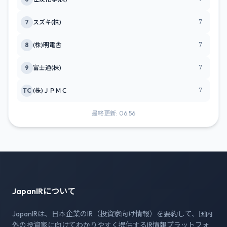
7
7
スズキ(株)
7
8
(株)明電舎
7
9
富士通(株)
7
TC
(株)ＪＰＭＣ
最終更新: 06:56
JapanIRについて
JapanIRは、日本企業のIR（投資家向け情報）を要約して、国内
外の投資家に向けてわかりやすく提供するIR情報プラットフォ