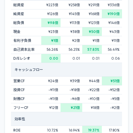
総資産
¥223億
¥258億
¥291億
¥336億
純資産
¥126億
¥145億
¥168億
¥190億
総負債
¥98億
¥113億
¥123億
¥146億
現金
¥23億
¥38億
¥50億
¥43億
有利子負債
¥1億
¥2億
¥1億
¥11億
自己資本比率
56.26%
56.25%
57.83%
56.49%
D/Eレシオ
0.00
0.01
0.01
0.06
キャッシュフロー
営業CF
¥24億
¥39億
¥44億
¥51億
投資CF
-¥11億
-¥18億
-¥22億
-¥52億
財務CF
-¥11億
-¥6億
-¥10億
-¥5億
フリーCF
¥12億
¥21億
¥18億
-¥2億
効率性
ROE
10.72%
16.94%
19.37%
17.80%