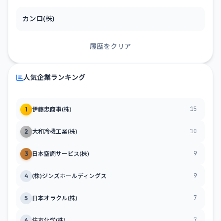
カンロ(株)
履歴をクリア
人気企業ランキング
15
1
伊藤忠商事(株)
10
2
大和冷機工業(株)
9
3
日本空調サービス(株)
9
4
(株)ジンズホールディングス
7
5
日本オラクル(株)
7
6
住友化学(株)