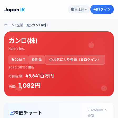
Japan
IR
ログイン
日本語
ホーム
企業一覧
カンロ(株)
カンロ(株)
Kanro Inc.
2216.T
食料品
お気に入り登録（要ログイン）
2026/08/06 更新
45,641百万円
時価総額:
1,082円
株価:
2026/08/06
株価チャート
更新