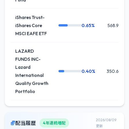
iShares Trust-
iShares Core
0.65%
568.9K
MSCI EAFE ETF
LAZARD
FUNDS INC-
Lazard
0.40%
350.6K
International
Quality Growth
Portfolio
2026/08/09
配当履歴
4年連続増配
更新