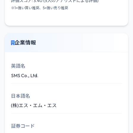
評価スコア: 3.40 (5人のアナリストによる評価)
※1=強い買い推奨、5=強い売り推奨
企業情報
英語名
SMS Co., Ltd.
日本語名
(株)エス・エム・エス
証券コード