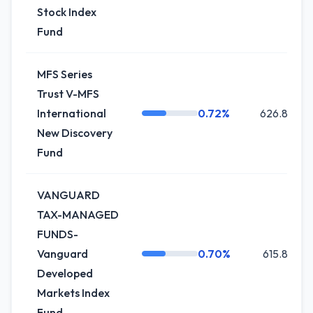
Stock Index
Fund
MFS Series
Trust V-MFS
International
0.72%
626.8K
New Discovery
Fund
VANGUARD
TAX-MANAGED
FUNDS-
Vanguard
0.70%
615.8K
Developed
Markets Index
Fund