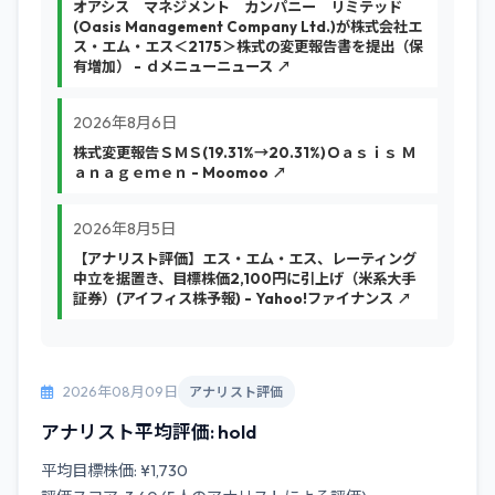
オアシス マネジメント カンパニー リミテッド
(Oasis Management Company Ltd.)が株式会社エ
ス・エム・エス＜2175＞株式の変更報告書を提出（保
有増加） - ｄメニューニュース ↗
2026年8月6日
株式変更報告ＳＭＳ(19.31%→20.31%)Ｏａｓｉｓ Ｍ
ａｎａｇｅｍｅｎ - Moomoo ↗
2026年8月5日
【アナリスト評価】エス・エム・エス、レーティング
中立を据置き、目標株価2,100円に引上げ（米系大手
証券）(アイフィス株予報) - Yahoo!ファイナンス ↗
2026年08月09日
アナリスト評価
アナリスト平均評価: hold
平均目標株価: ¥1,730