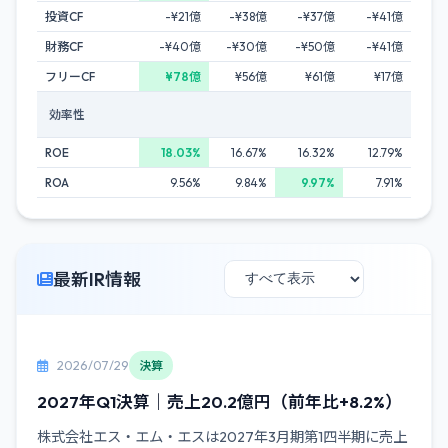
投資CF
-¥21億
-¥38億
-¥37億
-¥41億
財務CF
-¥40億
-¥30億
-¥50億
-¥41億
フリーCF
¥78億
¥56億
¥61億
¥17億
効率性
ROE
18.03%
16.67%
16.32%
12.79%
ROA
9.56%
9.84%
9.97%
7.91%
最新IR情報
2026/07/29
決算
2027年Q1決算｜売上20.2億円（前年比+8.2%）
株式会社エス・エム・エスは2027年3月期第1四半期に売上