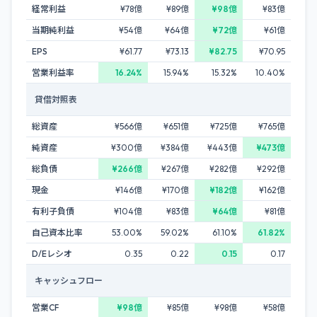
経常利益
¥78億
¥89億
¥98億
¥83億
当期純利益
¥54億
¥64億
¥72億
¥61億
EPS
¥61.77
¥73.13
¥82.75
¥70.95
営業利益率
16.24%
15.94%
15.32%
10.40%
貸借対照表
総資産
¥566億
¥651億
¥725億
¥765億
純資産
¥300億
¥384億
¥443億
¥473億
総負債
¥266億
¥267億
¥282億
¥292億
現金
¥146億
¥170億
¥182億
¥162億
有利子負債
¥104億
¥83億
¥64億
¥81億
自己資本比率
53.00%
59.02%
61.10%
61.82%
D/Eレシオ
0.35
0.22
0.15
0.17
キャッシュフロー
営業CF
¥98億
¥85億
¥98億
¥58億