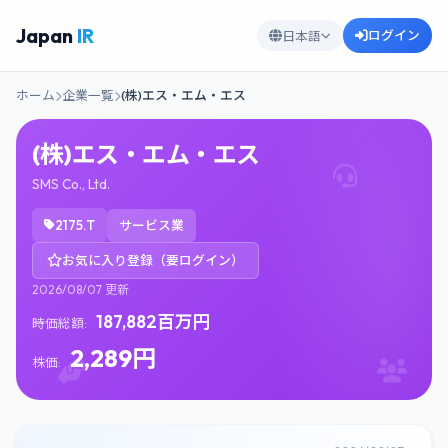
Japan
IR
ログイン
日本語
ホーム
企業一覧
(株)エス・エム・エス
(株)エス・エム・エス
SMS Co., Ltd.
2175.T
サービス業
お気に入り登録（要ログイン）
2026/08/07 更新
187,882百万円
時価総額:
2,289円
株価: