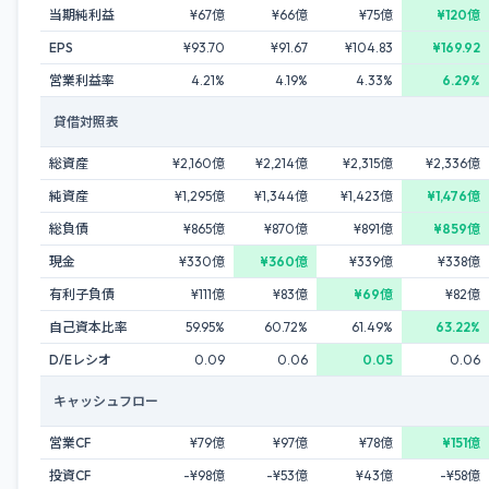
当期純利益
¥67億
¥66億
¥75億
¥120億
EPS
¥93.70
¥91.67
¥104.83
¥169.92
営業利益率
4.21%
4.19%
4.33%
6.29%
貸借対照表
総資産
¥2,160億
¥2,214億
¥2,315億
¥2,336億
純資産
¥1,295億
¥1,344億
¥1,423億
¥1,476億
総負債
¥865億
¥870億
¥891億
¥859億
現金
¥330億
¥360億
¥339億
¥338億
有利子負債
¥111億
¥83億
¥69億
¥82億
自己資本比率
59.95%
60.72%
61.49%
63.22%
D/Eレシオ
0.09
0.06
0.05
0.06
キャッシュフロー
営業CF
¥79億
¥97億
¥78億
¥151億
投資CF
-¥98億
-¥53億
¥43億
-¥58億