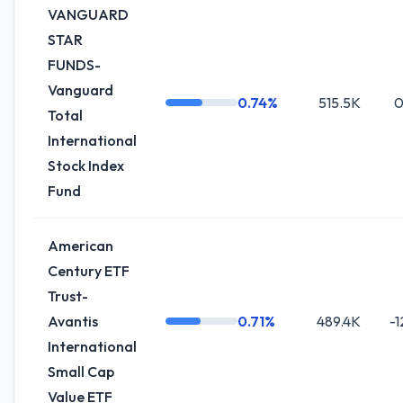
VANGUARD
STAR
FUNDS-
Vanguard
0.74%
515.5K
0
Total
International
Stock Index
Fund
American
Century ETF
Trust-
Avantis
0.71%
489.4K
-
International
Small Cap
Value ETF