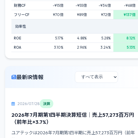
財務CF
-¥15億
-¥55億
-¥34億
-¥68億
フリーCF
¥70億
¥89億
¥72億
¥137億
効率性
ROE
5.17%
4.88%
5.28%
8.12%
ROA
3.10%
2.96%
3.24%
5.13%
最新IR情報
2026/07/28
決算
2026年7月期第1四半期決算短信｜売上57,273百万円
（前年比+3.7%）
ユアテックは2026年7月期第1四半期に売上57,273百万円（前年