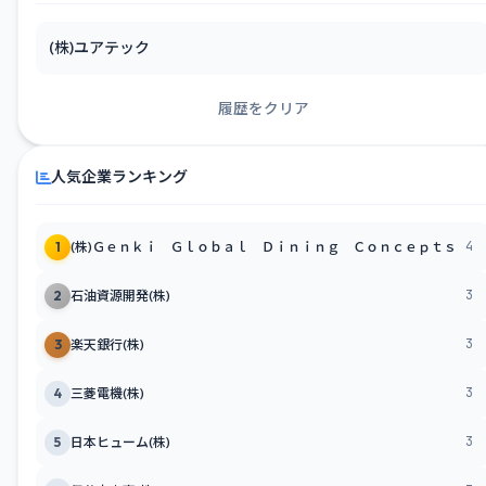
(株)ユアテック
履歴をクリア
人気企業ランキング
4
1
(株)Ｇｅｎｋｉ Ｇｌｏｂａｌ Ｄｉｎｉｎｇ Ｃｏｎｃｅｐｔｓ
3
2
石油資源開発(株)
3
3
楽天銀行(株)
3
4
三菱電機(株)
3
5
日本ヒューム(株)