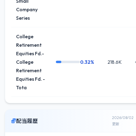
Small
Company
Series
College
Retirement
Equities Fd.-
College
0.32%
218.6K
Retirement
Equities Fd. -
Tota
2026/08/02
配当履歴
更新