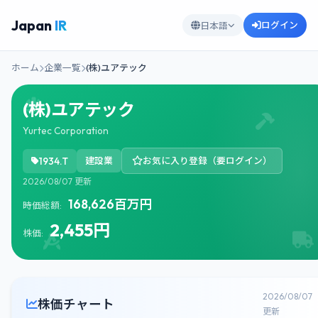
Japan
IR
ログイン
日本語
ホーム
企業一覧
(株)ユアテック
(株)ユアテック
Yurtec Corporation
1934.T
建設業
お気に入り登録（要ログイン）
2026/08/07 更新
168,626百万円
時価総額:
2,455円
株価:
2026/08/07
株価チャート
更新