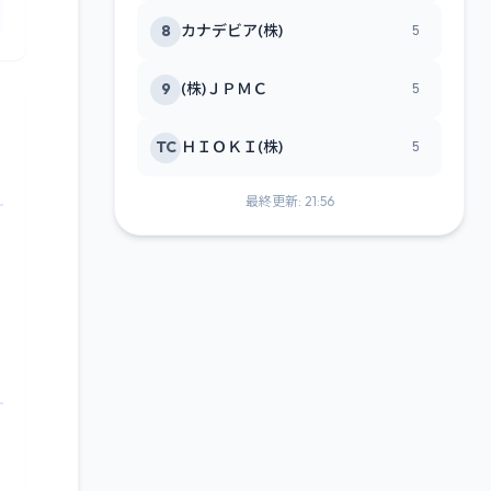
8
カナデビア(株)
5
9
(株)ＪＰＭＣ
5
TC
ＨＩＯＫＩ(株)
5
最終更新: 21:56