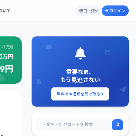
について
ログイン
日本語
/07 更新
8百万円
99円
重要なIR、
もう見逃さない
無料でIR通知を受け取る