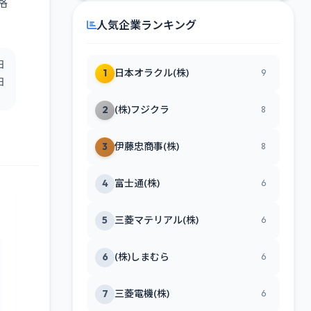
格
人気企業ランキング
日
1
日本オラクル(株)
9
日
2
(株)フジクラ
8
3
伊藤忠商事(株)
8
4
富士通(株)
6
5
三菱マテリアル(株)
6
6
(株)しまむら
6
7
三菱電機(株)
6