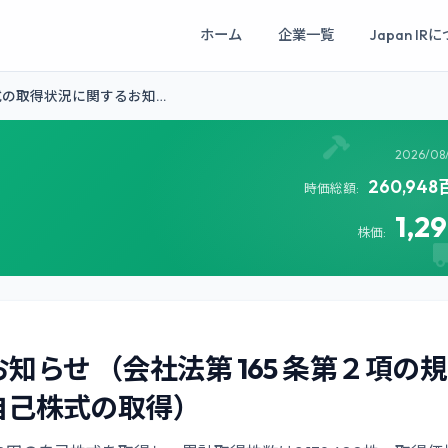
ホーム
企業一覧
Japan IR
式の取得状況に関するお知…
2026/08
260,94
時価総額:
1,2
株価:
らせ （会社法第 165 条第２項の規
自己株式の取得）