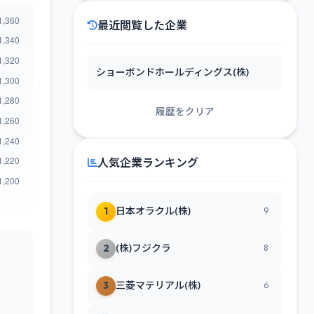
最近閲覧した企業
ショーボンドホールディングス(株)
履歴をクリア
人気企業ランキング
1
日本オラクル(株)
9
2
(株)フジクラ
8
3
三菱マテリアル(株)
6