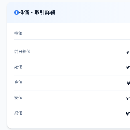
株価・取引詳細
株価
前日終値
¥
始値
¥
高値
¥
安値
¥
終値
¥