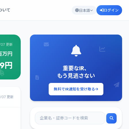
について
ログイン
日本語
/07 更新
8百万円
99円
重要なIR、
もう見逃さない
無料でIR通知を受け取る
8/07 更新