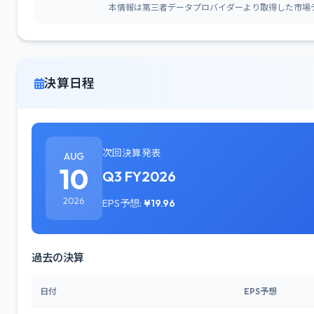
本情報は第三者データプロバイダーより取得した市場
決算日程
次回決算発表
AUG
10
Q3 FY2026
2026
EPS予想:
¥19.96
過去の決算
日付
EPS予想