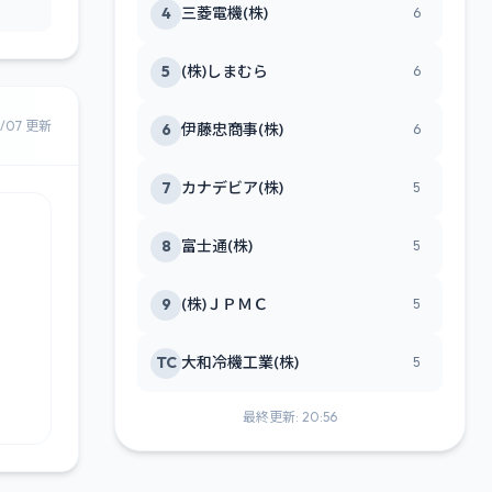
4
三菱電機(株)
6
5
(株)しまむら
6
8/07 更新
6
伊藤忠商事(株)
6
7
カナデビア(株)
5
8
富士通(株)
5
9
(株)ＪＰＭＣ
5
TC
大和冷機工業(株)
5
最終更新: 20:56