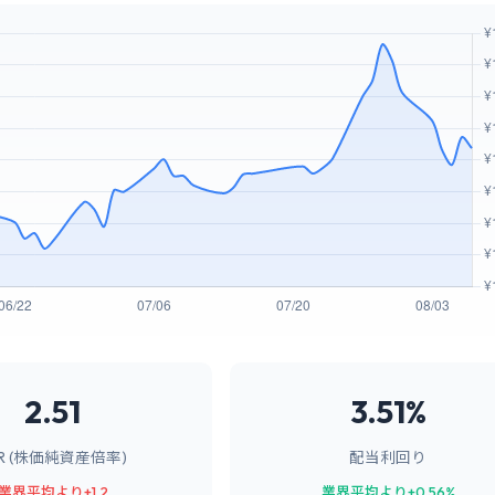
2.51
3.51%
BR (株価純資産倍率)
配当利回り
業界平均より+1.2
業界平均より+0.56%