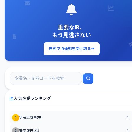
重要なIR、
もう見逃さない
無料でIR通知を受け取る
人気企業ランキング
6
1
伊藤忠商事(株)
4
2
楽天銀行(株)