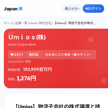
Japan
IR
ログイン
日本語
ホーム
企業一覧
Umios 株式会社
【Umios】物流子会社の株式…
Ｕｍｉｏｓ(株)
Umios Corporation
1333.T
食料品
お気に入り登録（要ログイン）
2026/08/07 更新
192,909百万円
時価総額:
1,276円
株価:
【Umios】物流子会社の株式譲渡と持