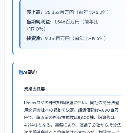
売上高:
25,352百万円（前年比+6.2％）
当期純利益:
1,546百万円（前年比
+117.0％）
純資産:
9,351百万円（前年比+19.6％）
AI要約
業績の概要
Umiosロジの株式51％譲渡に伴い、同社の持分法適
用関連会社への異動を決定。譲渡価額は4,890百万
円で、譲渡前の所有株式数は8,600株、譲渡後は
4,214株となる。譲渡により、連結子会社から持分法
適用関連会社へと位置付けが変わるが、物流サービ