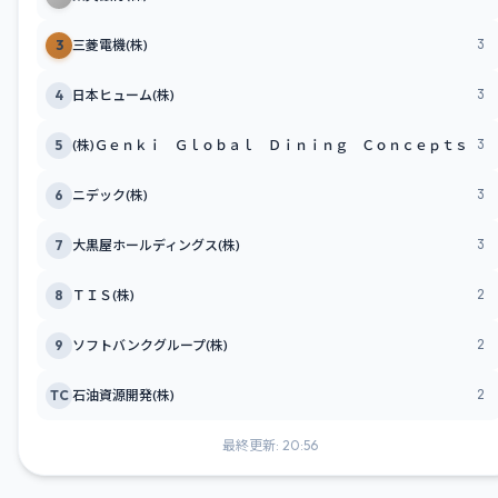
3
3
三菱電機(株)
3
4
日本ヒューム(株)
3
5
(株)Ｇｅｎｋｉ Ｇｌｏｂａｌ Ｄｉｎｉｎｇ Ｃｏｎｃｅｐｔｓ
3
6
ニデック(株)
3
7
大黒屋ホールディングス(株)
2
8
ＴＩＳ(株)
2
9
ソフトバンクグループ(株)
2
TC
石油資源開発(株)
最終更新: 20:56