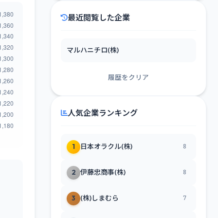
最近閲覧した企業
マルハニチロ(株)
履歴をクリア
人気企業ランキング
1
日本オラクル(株)
8
2
伊藤忠商事(株)
8
3
(株)しまむら
7