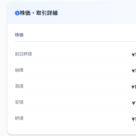
株価・取引詳細
株価
前日終値
¥
始値
¥
高値
¥
安値
¥
終値
¥