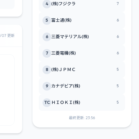
4
(株)フジクラ
7
5
富士通(株)
6
8/07 更新
6
三菱マテリアル(株)
6
7
三菱電機(株)
6
8
(株)ＪＰＭＣ
5
9
カナデビア(株)
5
TC
ＨＩＯＫＩ(株)
5
最終更新: 23:56