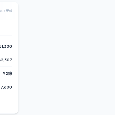
8/07 更新
51,300
62,307
¥2億
27,600