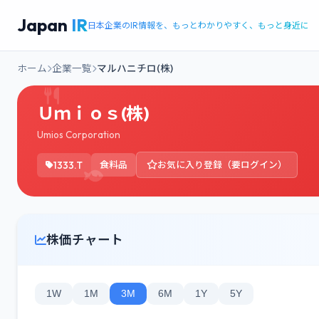
Japan
IR
日本企業のIR情報を、もっとわかりやすく、もっと身近に
ホーム
企業一覧
マルハニチロ(株)
Ｕｍｉｏｓ(株)
Umios Corporation
1333.T
食料品
お気に入り登録（要ログイン）
株価チャート
1W
1M
3M
6M
1Y
5Y