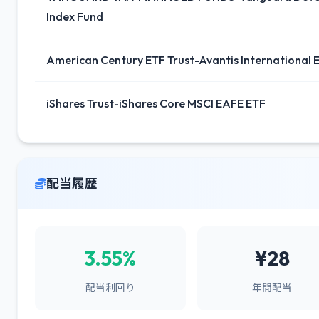
Index Fund
American Century ETF Trust-Avantis International 
iShares Trust-iShares Core MSCI EAFE ETF
配当履歴
3.55%
¥28
配当利回り
年間配当