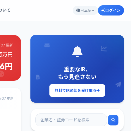
について
ログイン
日本語
/07 更新
9百万円
76円
重要なIR、
もう見逃さない
無料でIR通知を受け取る
8/07 更新