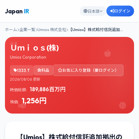
Japan
IR
ログイン
日本語
ホーム
企業一覧
Umios 株式会社
【Umios】株式給付信託追加…
Ｕｍｉｏｓ(株)
Umios Corporation
1333.T
食料品
お気に入り登録（要ログイン）
2026/08/06 更新
189,886百万円
時価総額:
1,256円
株価:
【Umios】株式給付信託追加拠出の