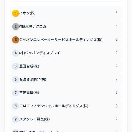
3
1
イオン(株)
3
2
(株)東陽テクニカ
2
3
ジャパンエレベーターサービスホールディングス(株)
2
4
(株)ジャパンディスプレイ
2
5
豊田合成(株)
2
6
石油資源開発(株)
2
7
三菱電機(株)
2
8
ＧＭＯフィナンシャルホールディングス(株)
2
9
スタンレー電気(株)