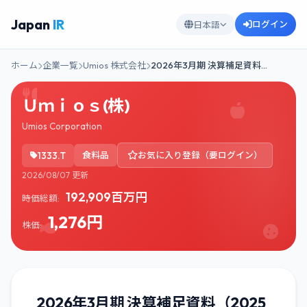
Japan
IR
ログイン
日本語
ホーム
企業一覧
Umios 株式会社
2026年3月期 決算補足資料…
Ｕｍｉｏｓ(株)
Umios Corporation
1333.T
食料品
お気に入り登録（要ログイン）
2026/08/07 更新
192,909百万円
時価総額:
1,276円
株価:
2026年3月期 決算補足資料（2025