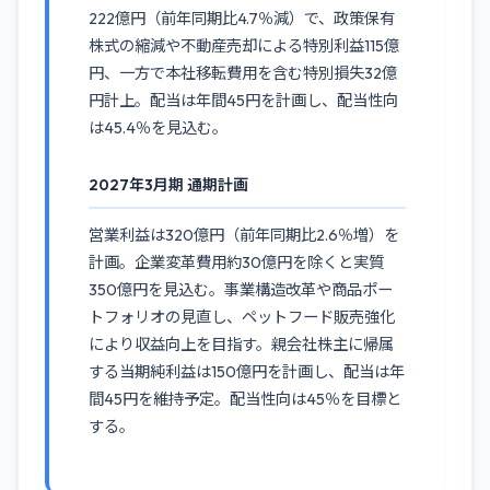
222億円（前年同期比4.7％減）で、政策保有
株式の縮減や不動産売却による特別利益115億
円、一方で本社移転費用を含む特別損失32億
円計上。配当は年間45円を計画し、配当性向
は45.4％を見込む。
2027年3月期 通期計画
営業利益は320億円（前年同期比2.6％増）を
計画。企業変革費用約30億円を除くと実質
350億円を見込む。事業構造改革や商品ポー
トフォリオの見直し、ペットフード販売強化
により収益向上を目指す。親会社株主に帰属
する当期純利益は150億円を計画し、配当は年
間45円を維持予定。配当性向は45％を目標と
する。