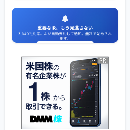
重要なIR、もう見逃さない
3,840社対応。AIが自動要約して通知。無料で始められ
ます。
無料でIR通知を受け取る