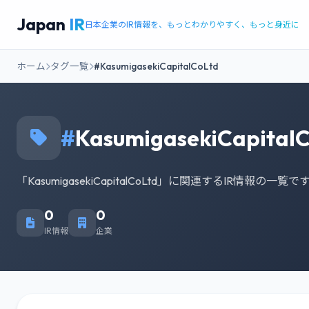
Japan
IR
日本企業のIR情報を、もっとわかりやすく、もっと身近に
ホーム
タグ一覧
#KasumigasekiCapitalCoLtd
#
KasumigasekiCapital
「KasumigasekiCapitalCoLtd」に関連するIR情報の一覧で
0
0
IR情報
企業