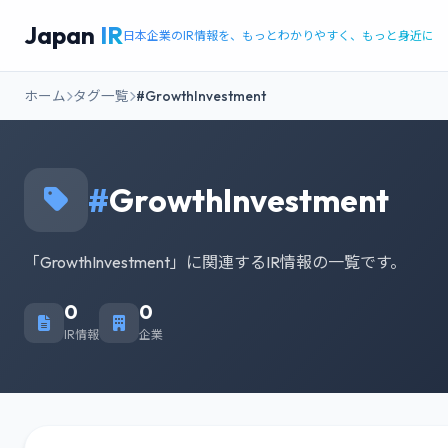
Japan
IR
日本企業のIR情報を、もっとわかりやすく、もっと身近に
ホーム
タグ一覧
#GrowthInvestment
#
GrowthInvestment
「GrowthInvestment」に関連するIR情報の一覧です。
0
0
IR情報
企業