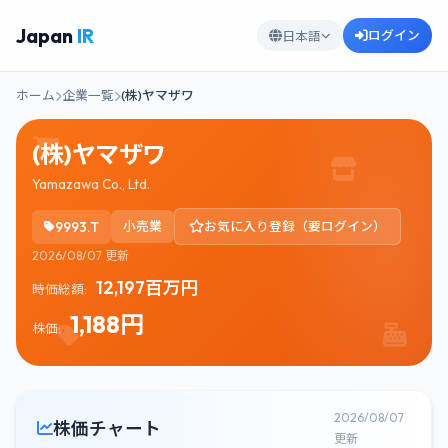
Japan
IR
ログイン
日本語
ホーム
企業一覧
(株)ヤマザワ
(株)ヤマザワ
Yamazawa Co., Ltd.
9993.T
小売業
お気に入り登録（要ログイン）
2026/08/07 更新
12,197百万円
時価総額:
1,188円
株価:
2026/08/07
株価チャート
更新