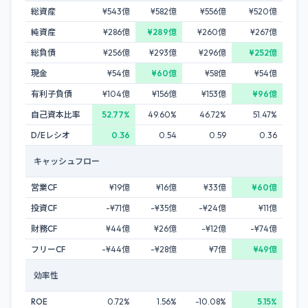
総資産
¥543億
¥582億
¥556億
¥520億
純資産
¥286億
¥289億
¥260億
¥267億
総負債
¥256億
¥293億
¥296億
¥252億
現金
¥54億
¥60億
¥58億
¥54億
有利子負債
¥104億
¥156億
¥153億
¥96億
自己資本比率
52.77%
49.60%
46.72%
51.47%
D/Eレシオ
0.36
0.54
0.59
0.36
キャッシュフロー
営業CF
¥19億
¥16億
¥33億
¥60億
投資CF
-¥71億
-¥35億
-¥24億
¥11億
財務CF
¥44億
¥26億
-¥12億
-¥74億
フリーCF
-¥44億
-¥28億
¥7億
¥49億
効率性
ROE
0.72%
1.56%
-10.08%
5.15%