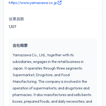
https://www.yamazawa.co.jp
従業員数
1,107
会社概要
Yamazawa Co., Ltd., together with its
subsidiaries, engages in the retail business in
Japan. It operates through three segments:
Supermarket, Drugstore, and Food
Manufacturing. The company is involved in the
operation of supermarkets; and drugstores and
pharmacies. It also manufactures and sells bento
boxes, prepared foods, and daily necessities; and