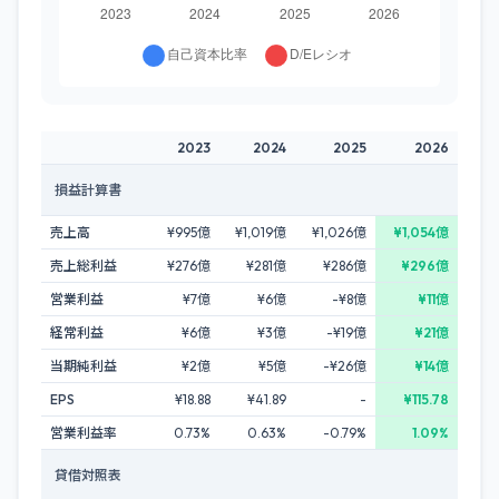
2023
2024
2025
2026
損益計算書
売上高
¥995億
¥1,019億
¥1,026億
¥1,054億
売上総利益
¥276億
¥281億
¥286億
¥296億
営業利益
¥7億
¥6億
-¥8億
¥11億
経常利益
¥6億
¥3億
-¥19億
¥21億
当期純利益
¥2億
¥5億
-¥26億
¥14億
EPS
¥18.88
¥41.89
-
¥115.78
営業利益率
0.73%
0.63%
-0.79%
1.09%
貸借対照表