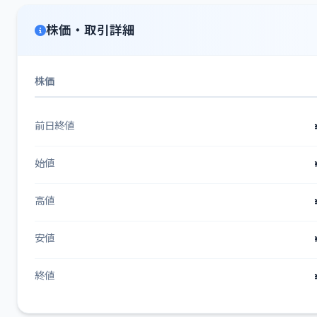
株価・取引詳細
株価
前日終値
始値
高値
安値
終値