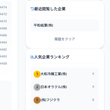
最近閲覧した企業
平和紙業(株)
履歴をクリア
人気企業ランキング
1
大和冷機工業(株)
9
2
日本オラクル(株)
9
3
(株)フジクラ
8