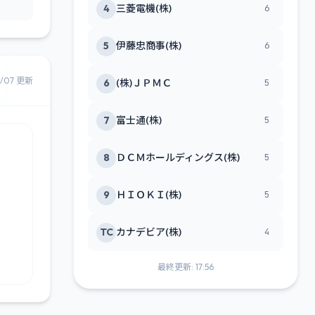
4
三菱電機(株)
6
5
伊藤忠商事(株)
6
8/07 更新
6
(株)ＪＰＭＣ
5
7
富士通(株)
5
8
ＤＣＭホールディングス(株)
5
9
ＨＩＯＫＩ(株)
5
TC
カナデビア(株)
4
最終更新: 17:56