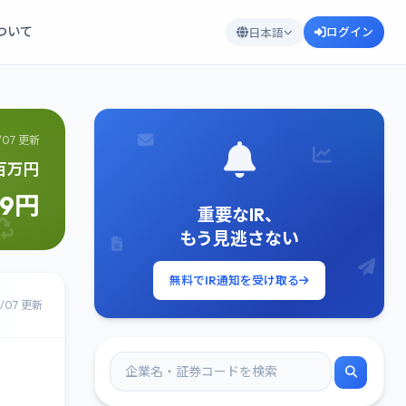
について
ログイン
日本語
/07 更新
8百万円
69円
重要なIR、
もう見逃さない
無料でIR通知を受け取る
8/07 更新