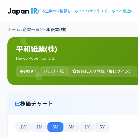
Japan
IR
日本企業のIR情報を、もっとわかりやすく、もっと身近に
ホーム
企業一覧
平和紙業(株)
平和紙業(株)
Heiwa Paper Co.,Ltd.
9929.T
パルプ・紙
お気に入り登録（要ログイン）
株価チャート
1W
1M
3M
6M
1Y
5Y