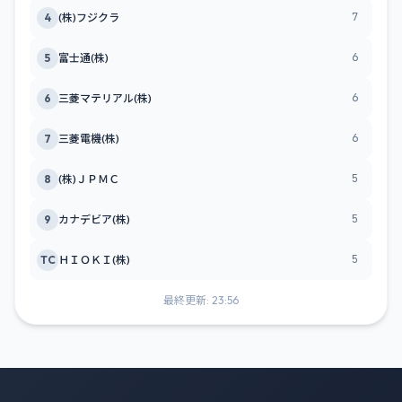
7
4
(株)フジクラ
6
5
富士通(株)
6
6
三菱マテリアル(株)
6
7
三菱電機(株)
5
8
(株)ＪＰＭＣ
5
9
カナデビア(株)
5
TC
ＨＩＯＫＩ(株)
最終更新: 23:56