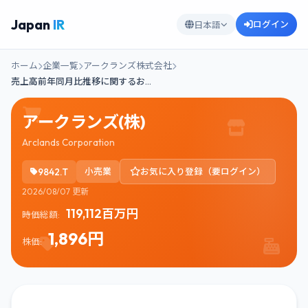
Japan
IR
ログイン
日本語
ホーム
企業一覧
アークランズ株式会社
売上高前年同月比推移に関するお…
アークランズ(株)
Arclands Corporation
9842.T
小売業
お気に入り登録（要ログイン）
2026/08/07 更新
119,112百万円
時価総額:
1,896円
株価: