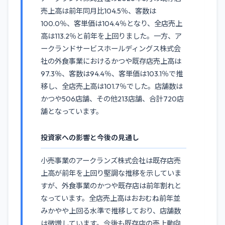
売上高は前年同月比104.5％、客数は
100.0％、客単価は104.4％となり、全店売上
高は113.2％と前年を上回りました。一方、ア
ークランドサービスホールディングス株式会
社の外食事業におけるかつや既存店売上高は
97.3％、客数は94.4％、客単価は103.1％で推
移し、全店売上高は101.7％でした。店舗数は
かつや506店舗、その他213店舗、合計720店
舗となっています。
投資家への影響と今後の見通し
小売事業のアークランズ株式会社は既存店売
上高が前年を上回り堅調な推移を示していま
すが、外食事業のかつや既存店は前年割れと
なっています。全店売上高はおおむね前年並
みかやや上回る水準で推移しており、店舗数
は微増しています。今後も既存店の売上動向