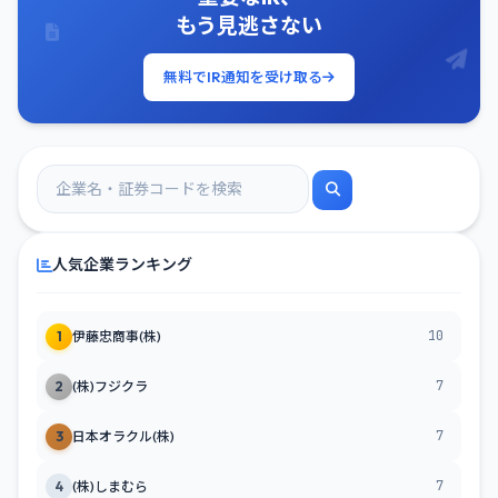
もう見逃さない
無料でIR通知を受け取る
人気企業ランキング
10
1
伊藤忠商事(株)
7
2
(株)フジクラ
7
3
日本オラクル(株)
7
4
(株)しまむら