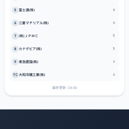
6
5
富士通(株)
6
6
三菱マテリアル(株)
5
7
(株)ＪＰＭＣ
5
8
カナデビア(株)
4
9
東急建設(株)
4
TC
大和冷機工業(株)
最終更新: 06:56