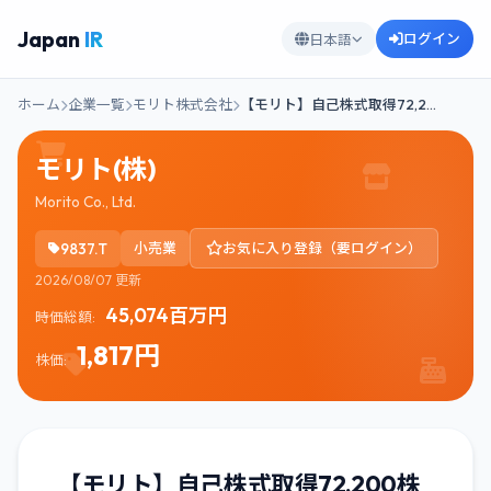
Japan
IR
ログイン
日本語
ホーム
企業一覧
モリト株式会社
【モリト】自己株式取得72,2…
モリト(株)
Morito Co., Ltd.
9837.T
小売業
お気に入り登録（要ログイン）
2026/08/07 更新
45,074百万円
時価総額:
1,817円
株価:
【モリト】自己株式取得72,200株